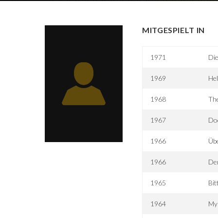
MITGESPIELT IN
1971
Die
1969
Hel
1968
The
1967
Doc
1966
Übe
1966
Der
1965
Bit
1964
My 