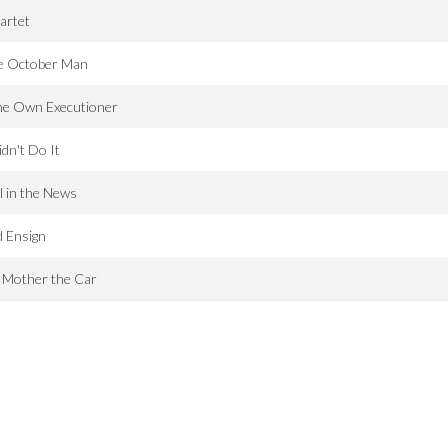
artet
e October Man
ne Own Executioner
idn't Do It
l in the News
 Ensign
 Mother the Car