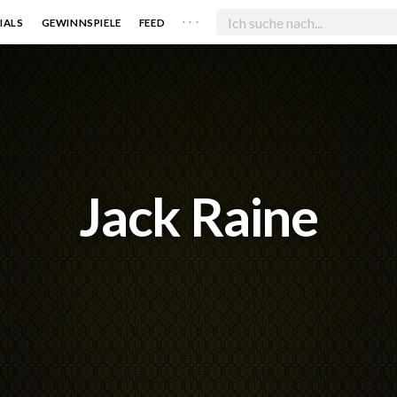
. . .
IALS
GEWINNSPIELE
FEED
Jack Raine