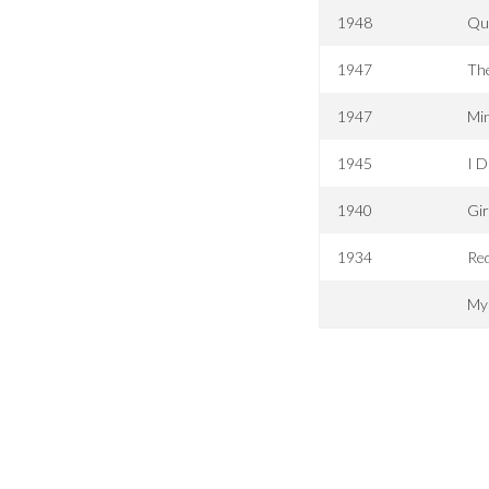
1948
Qu
1947
Th
1947
Mi
1945
I D
1940
Gir
1934
Red
My