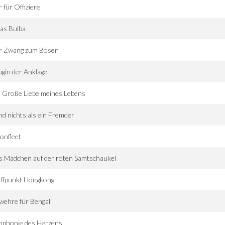
 für Offiziere
as Bulba
r Zwang zum Bösen
gin der Anklage
 Große Liebe meines Lebens
und nichts als ein Fremder
onfleet
 Mädchen auf der roten Samtschaukel
effpunkt Hongkong
ehre für Bengali
mphonie des Herzens