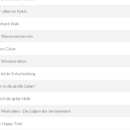
 silberne Kelch
phant Walk
e Wasserprinzessin
ius Cäsar
e Wüstenratten
 letzte Entscheidung
 es die große Liebe?
ch die gelbe Hölle
 Misérables -Die Legion der Verdammten
e Happy Time