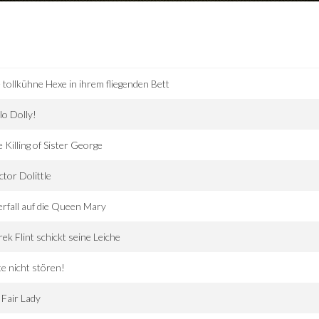
 tollkühne Hexe in ihrem fliegenden Bett
lo Dolly!
 Killing of Sister George
tor Dolittle
rfall auf die Queen Mary
ek Flint schickt seine Leiche
te nicht stören!
Fair Lady