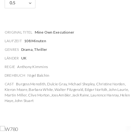
0.5
ORIGINAL TITEL
Mine Own Executioner
LAUFZEIT
108 Minuten
GENRES
Drama, Thriller
LÄNDER
UK
REGIE
Anthony Kimmins
DREHBUCH
Nigel Balchin
CAST
Burgess Meredith
,
Dulcie Gray
,
Michael Shepley
,
Christine Norden
,
Kieron Moore
,
Barbara White
,
Walter Fitzgerald
,
Edgar Norfolk
,
John Laurie
,
Martin Miller
,
Clive Morton
,
Joss Ambler
,
Jack Raine
,
Laurence Hanray
,
Helen
Haye
,
John Stuart