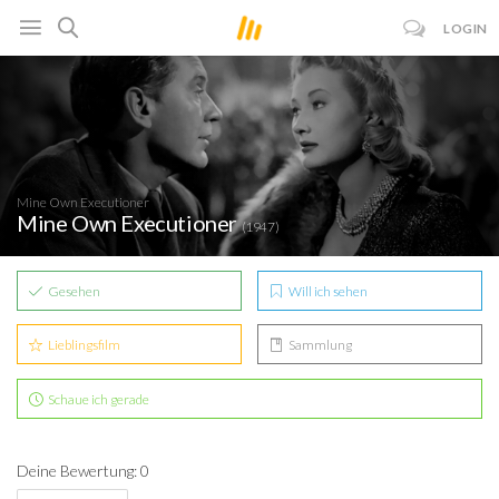
LOGIN
Mine Own Executioner
Mine Own Executioner
(1947)
Gesehen
Will ich sehen
Lieblingsfilm
Sammlung
Schaue ich gerade
Deine Bewertung: 0