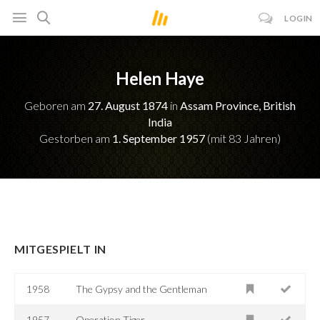
LOGIN
Helen Haye
Geboren am
27. August 1874
in
Assam Province, British
India
Gestorben am
1. September 1957
(mit 83 Jahren)
MITGESPIELT IN
1958
The Gypsy and the Gentleman
1957
Operation Tiger