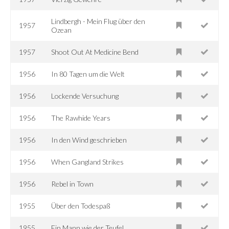
Lindbergh - Mein Flug über den
1957
Ozean
1957
Shoot Out At Medicine Bend
1956
In 80 Tagen um die Welt
1956
Lockende Versuchung
1956
The Rawhide Years
1956
In den Wind geschrieben
1956
When Gangland Strikes
1956
Rebel in Town
1955
Über den Todespaß
1955
Ein Mann wie der Teufel