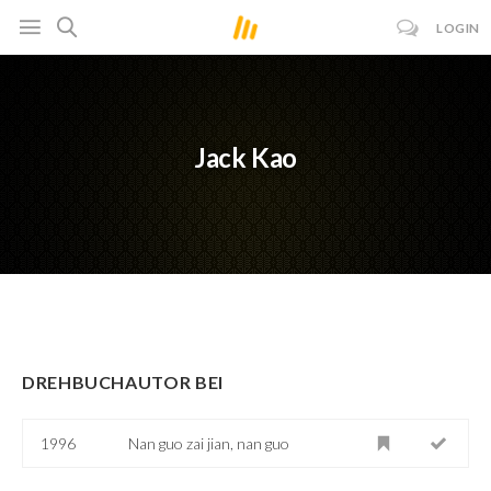
LOGIN
Jack Kao
DREHBUCHAUTOR BEI
1996
Nan guo zai jian, nan guo