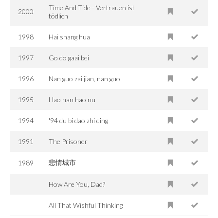
Time And Tide - Vertrauen ist
2000
tödlich
1998
Hai shang hua
1997
Go do gaai bei
1996
Nan guo zai jian, nan guo
1995
Hao nan hao nu
1994
'94 du bi dao zhi qing
1991
The Prisoner
悲情城市
1989
How Are You, Dad?
All That Wishful Thinking