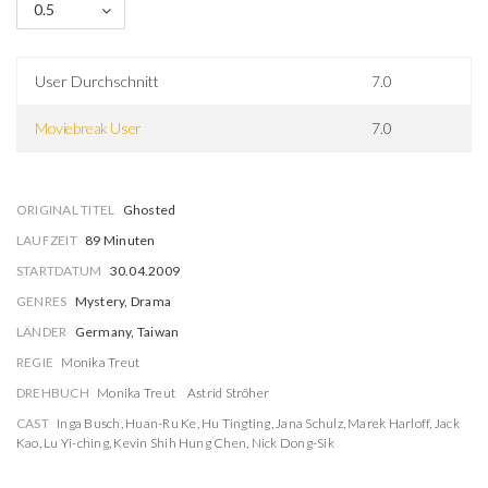
0.5
User Durchschnitt
7.0
Moviebreak User
7.0
ORIGINAL TITEL
Ghosted
LAUFZEIT
89 Minuten
STARTDATUM
30.04.2009
GENRES
Mystery, Drama
LÄNDER
Germany, Taiwan
REGIE
Monika Treut
DREHBUCH
Monika Treut
Astrid Ströher
CAST
Inga Busch
,
Huan-Ru Ke
,
Hu Tingting
,
Jana Schulz
,
Marek Harloff
,
Jack
Kao
,
Lu Yi-ching
,
Kevin Shih Hung Chen
,
Nick Dong-Sik