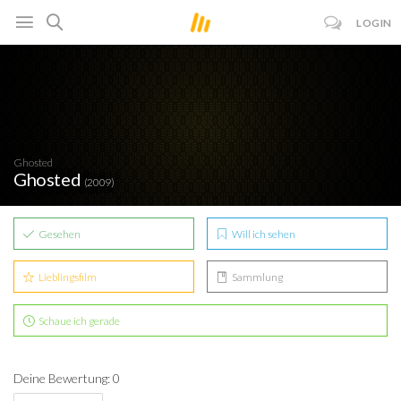
LOGIN
Ghosted
Ghosted
(2009)
Gesehen
Will ich sehen
Lieblingsfilm
Sammlung
Schaue ich gerade
Deine Bewertung: 0