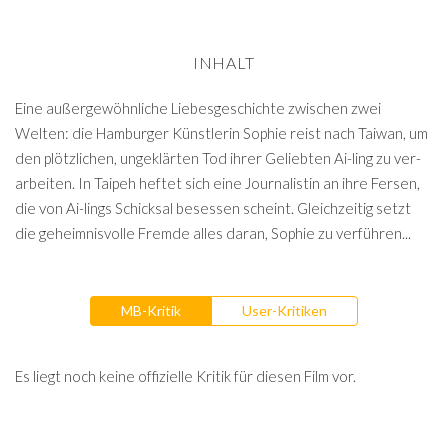
INHALT
Eine au­ßer­ge­wöhn­li­che Lie­bes­ge­schich­te zwi­schen zwei
Welten: die Ham­bur­ger Künst­le­rin Sophie reist nach Taiwan, um
den plötz­li­chen, un­ge­klär­ten Tod ihrer Ge­lieb­ten Ai-ling zu ver­
ar­bei­ten. In Taipeh heftet sich eine Jour­na­lis­tin an ihre Fersen,
die von Ai-​lings Schick­sal be­ses­sen scheint. Gleich­zei­tig setzt
die ge­heim­nis­vol­le Fremde alles daran, Sophie zu ver­füh­ren...
MB-Kritik
User-Kritiken
Es liegt noch keine offizielle Kritik für diesen Film vor.