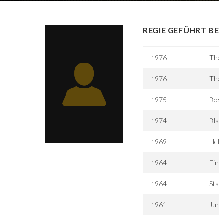
REGIE GEFÜHRT BE
1976
Th
1976
Th
1975
Bos
1974
Bla
1969
He
1964
Ein
1964
Sta
1961
Jun