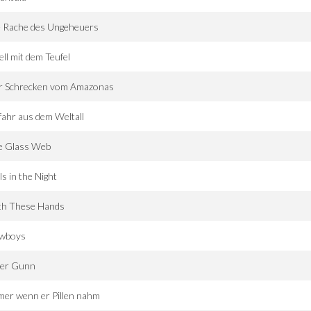
e Rache des Ungeheuers
ll mit dem Teufel
r Schrecken vom Amazonas
ahr aus dem Weltall
e Glass Web
ls in the Night
th These Hands
wboys
ter Gunn
er wenn er Pillen nahm