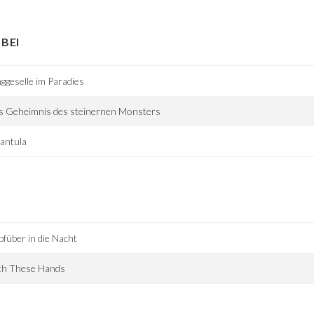
BEI
ggeselle im Paradies
s Geheimnis des steinernen Monsters
antula
füber in die Nacht
th These Hands