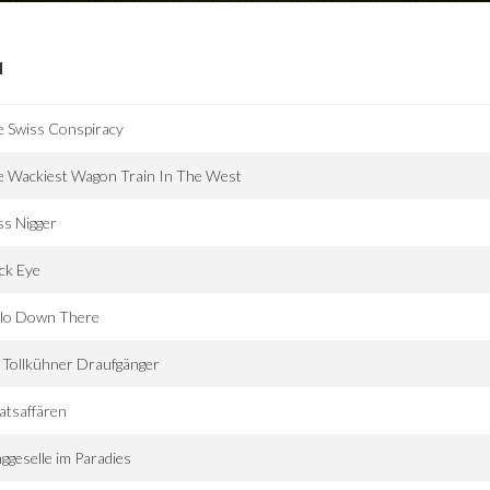
I
e Swiss Conspiracy
e Wackiest Wagon Train In The West
s Nigger
ck Eye
llo Down There
 Tollkühner Draufgänger
atsaffären
ggeselle im Paradies