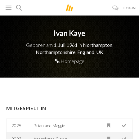
LOGIN
Ivan Kaye
Geboren am
1. Juli 1961
in
Northampton,
Northamptonshire, England, UK
Homepage
MITGESPIELT IN
2025
Brian and Maggie
2023
Apocalypse Clown