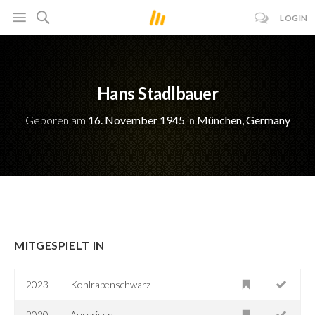
LOGIN
Hans Stadlbauer
Geboren am
16. November 1945
in
München, Germany
MITGESPIELT IN
2023
Kohlrabenschwarz
2020
Ausgrissn!