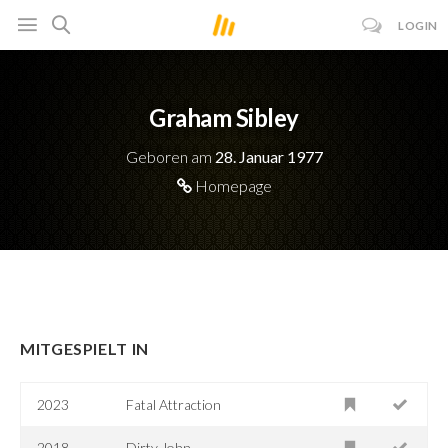
LOGIN
Graham Sibley
Geboren am
28. Januar 1977
Homepage
MITGESPIELT IN
2023
Fatal Attraction
2018
Dirty John