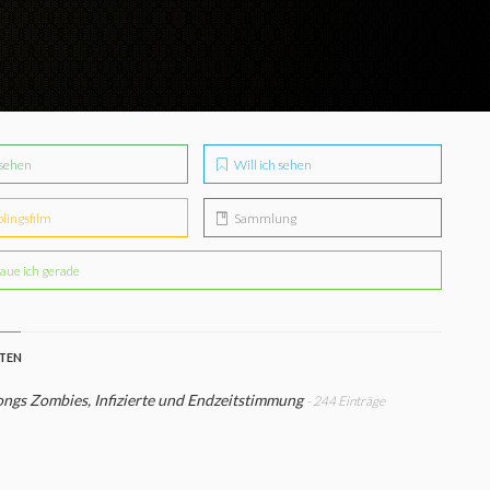
sehen
Will ich sehen
blingsfilm
Sammlung
aue ich gerade
STEN
gs Zombies, Infizierte und Endzeitstimmung
- 244 Einträge