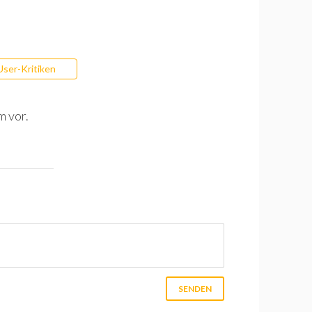
User-Kritiken
m vor.