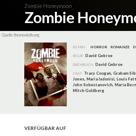
Zombie Honeymoon
Zombie Honeym
Quelle:
themoviedb.org
83 MIN
HORROR
ROMANZE
D
David Gebroe
REGIE
David Gebroe
DREHBUCH
Tracy Coogan
,
Graham Sib
CAST
Jones
,
Maria Iadonisi
,
Louis Fatt
John Sobestanovich
,
Maria Ber
Mitch Goldberg
VERFÜGBAR AUF