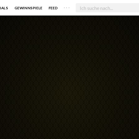
. . .
IALS
GEWINNSPIELE
FEED