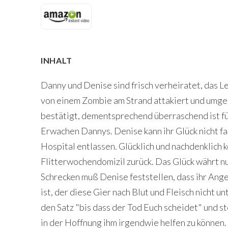
INHALT
Danny und Denise sind frisch verheiratet, das L
von einem Zombie am Strand attakiert und umgeb
bestätigt, dementsprechend überraschend ist für
Erwachen Dannys. Denise kann ihr Glück nicht f
Hospital entlassen. Glücklich und nachdenklich 
Flitterwochendomizil zurück. Das Glück währt nu
Schrecken muß Denise feststellen, dass ihr An
ist, der diese Gier nach Blut und Fleisch nicht u
den Satz "bis dass der Tod Euch scheidet" und s
in der Hoffnung ihm irgendwie helfen zu können