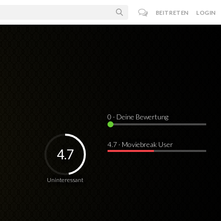
BEITRETEN
LOGIN
0
· Deine Bewertung
4.7 · Moviebreak User
4.7
Uninteressant