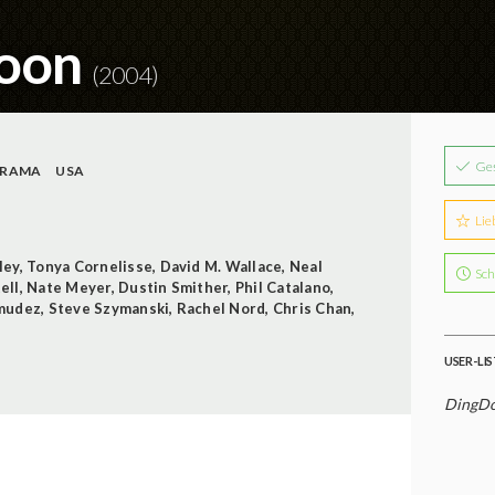
oon
(2004)
Ge
RAMA
USA
Lie
ley
,
Tonya Cornelisse
,
David M. Wallace
,
Neal
Sch
ell
,
Nate Meyer
,
Dustin Smither
,
Phil Catalano
,
mudez
,
Steve Szymanski
,
Rachel Nord
,
Chris Chan
,
USER-LI
DingDon