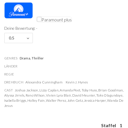
Deine Bewertung: -
0.5
GENRES
Drama, Thriller
LÄNDER
REGIE
DREHBUCH
Alexandra Cunningham
Kevin J. Hynes
CAST
Joshua Jackson
,
Lizzy Caplan
,
Amanda Peet
,
Toby Huss
,
Brian Goodman
,
Alyssa Jirrels
,
Reno Wilson
,
Vivien Lyra Blair
,
David Meunier
,
Toks Olagundoye
,
Isabella Briggs
,
Holley Fain
,
Walter Perez
,
John Getz
,
Jessica Harper
,
Wanda De
Jesus
Staffel
1