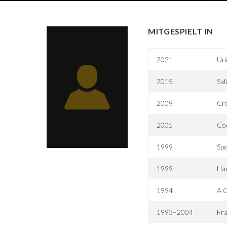
MITGESPIELT IN
2021
Uni
2015
Saf
2009
Cr
2005
Coo
1999
Spe
1999
Har
1994
A G
1993–2004
Fra