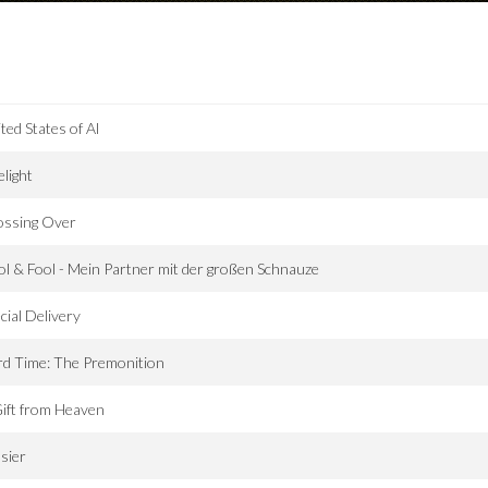
ted States of Al
elight
ossing Over
l & Fool - Mein Partner mit der großen Schnauze
cial Delivery
d Time: The Premonition
ift from Heaven
sier