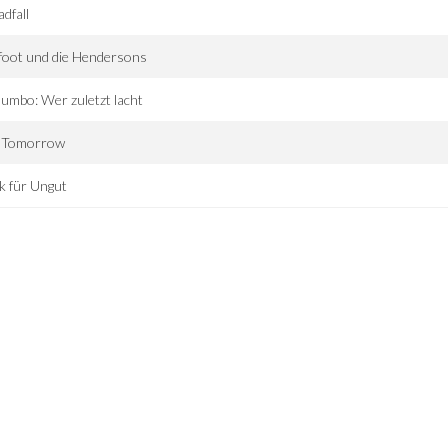
dfall
foot und die Hendersons
umbo: Wer zuletzt lacht
 Tomorrow
k für Ungut