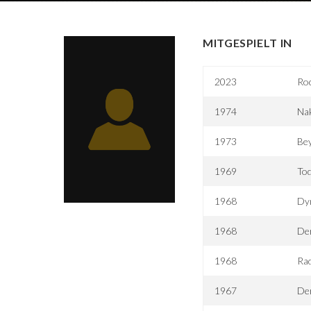
MITGESPIELT IN
2023
Roc
1974
Nak
1973
Bey
1969
To
1968
Dyn
1968
Der
1968
Ra
1967
De