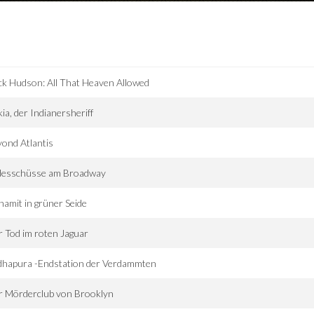
k Hudson: All That Heaven Allowed
ia, der Indianersheriff
ond Atlantis
desschüsse am Broadway
amit in grüner Seide
 Tod im roten Jaguar
dhapura -Endstation der Verdammten
r Mörderclub von Brooklyn