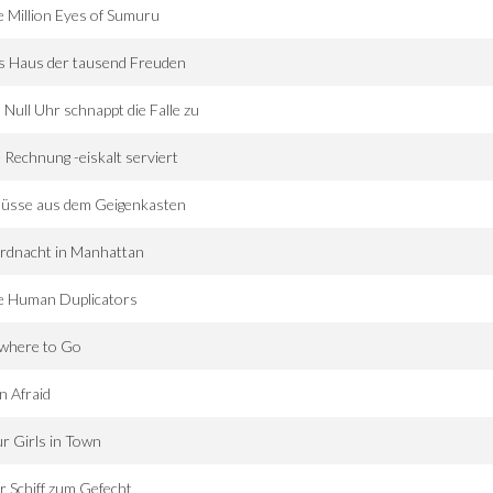
 Million Eyes of Sumuru
s Haus der tausend Freuden
Null Uhr schnappt die Falle zu
 Rechnung -eiskalt serviert
hüsse aus dem Geigenkasten
rdnacht in Manhattan
e Human Duplicators
where to Go
 Afraid
r Girls in Town
r Schiff zum Gefecht