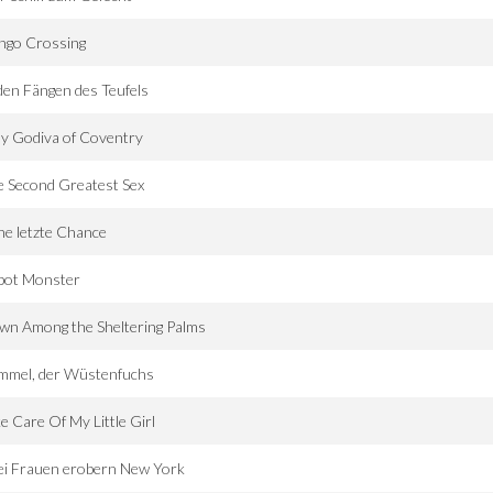
ngo Crossing
den Fängen des Teufels
y Godiva of Coventry
 Second Greatest Sex
ne letzte Chance
bot Monster
wn Among the Sheltering Palms
mmel, der Wüstenfuchs
e Care Of My Little Girl
ei Frauen erobern New York