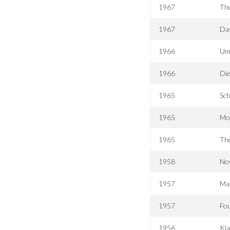
1967
The
1967
Da
1966
Um 
1966
Die
1965
Sc
1965
Mo
1965
Th
1958
No
1957
Man
1957
Fou
1956
Kla