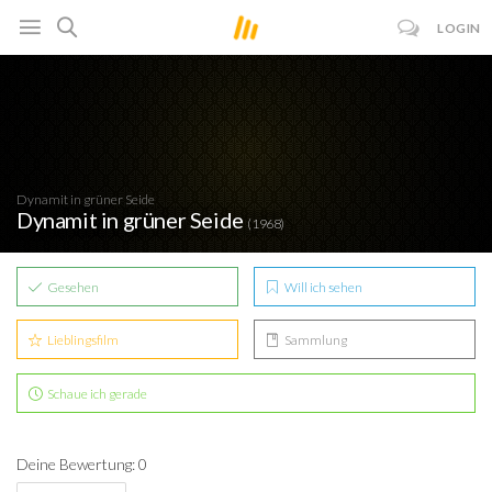
LOGIN
Dynamit in grüner Seide
Dynamit in grüner Seide
(1968)
Gesehen
Will ich sehen
Lieblingsfilm
Sammlung
Schaue ich gerade
Deine Bewertung: 0