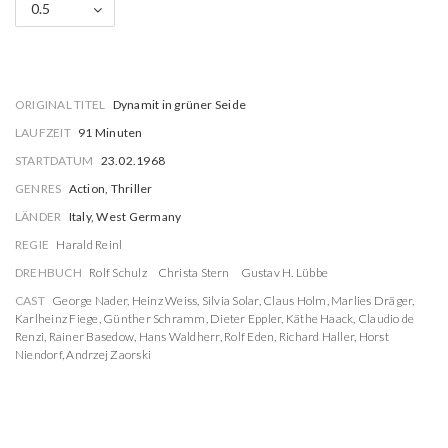
0.5
ORIGINAL TITEL
Dynamit in grüner Seide
LAUFZEIT
91 Minuten
STARTDATUM
23.02.1968
GENRES
Action, Thriller
LÄNDER
Italy, West Germany
REGIE
Harald Reinl
DREHBUCH
Rolf Schulz
Christa Stern
Gustav H. Lübbe
CAST
George Nader
,
Heinz Weiss
,
Silvia Solar
,
Claus Holm
,
Marlies Dräger
,
Karlheinz Fiege
,
Günther Schramm
,
Dieter Eppler
,
Käthe Haack
,
Claudio de
Renzi
,
Rainer Basedow
,
Hans Waldherr
,
Rolf Eden
,
Richard Haller
,
Horst
Niendorf
,
Andrzej Zaorski