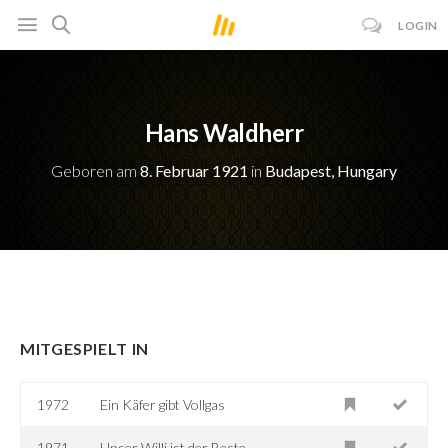
LOGIN
Hans Waldherr
Geboren am
8. Februar 1921
in
Budapest, Hungary
MITGESPIELT IN
1972
Ein Käfer gibt Vollgas
1971
Unser Willi ist der Beste