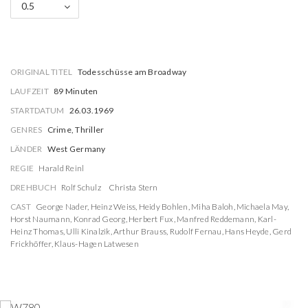
0.5
ORIGINAL TITEL
Todesschüsse am Broadway
LAUFZEIT
89 Minuten
STARTDATUM
26.03.1969
GENRES
Crime, Thriller
LÄNDER
West Germany
REGIE
Harald Reinl
DREHBUCH
Rolf Schulz
Christa Stern
CAST
George Nader
,
Heinz Weiss
,
Heidy Bohlen
,
Miha Baloh
,
Michaela May
,
Horst Naumann
,
Konrad Georg
,
Herbert Fux
,
Manfred Reddemann
,
Karl-
Heinz Thomas
,
Ulli Kinalzik
,
Arthur Brauss
,
Rudolf Fernau
,
Hans Heyde
,
Gerd
Frickhöffer
,
Klaus-Hagen Latwesen