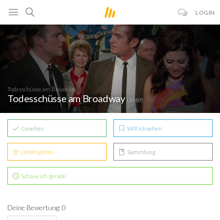
LOGIN
Todesschüsse am Broadway
Todesschüsse am Broadway
(1969)
Gesehen
Will ich sehen
Lieblingsfilm
Sammlung
Schaue ich gerade
Deine Bewertung: 0