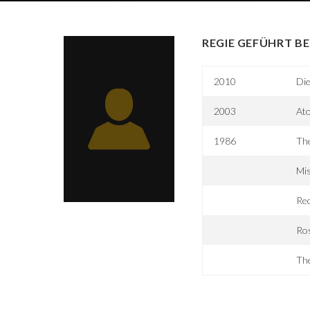
REGIE GEFÜHRT BE
2010
Die
2003
Ato
1986
Th
Mi
Rec
Ro
The