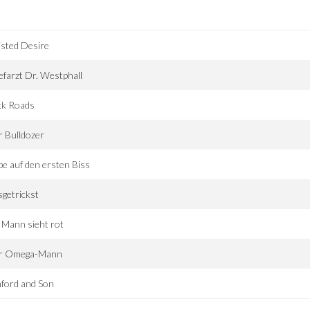
sted Desire
farzt Dr. Westphall
ck Roads
 Bulldozer
be auf den ersten Biss
getrickst
 Mann sieht rot
r Omega-Mann
ford and Son