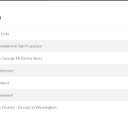
I
 Liste
malarm in San Francisco
e George McKenna Story
stresses
kless
sewood
 District - Einsatz in Washington