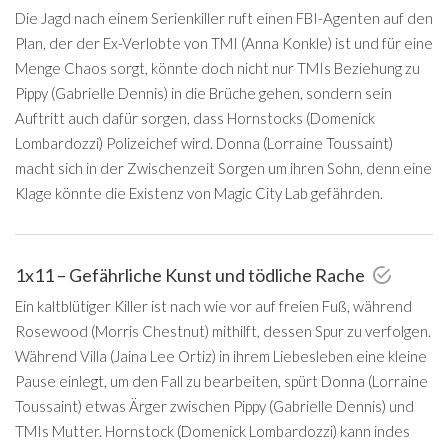
Die Jagd nach einem Serienkiller ruft einen FBI-Agenten auf den
Plan, der der Ex-Verlobte von TMI (Anna Konkle) ist und für eine
Menge Chaos sorgt, könnte doch nicht nur TMIs Beziehung zu
Pippy (Gabrielle Dennis) in die Brüche gehen, sondern sein
Auftritt auch dafür sorgen, dass Hornstocks (Domenick
Lombardozzi) Polizeichef wird. Donna (Lorraine Toussaint)
macht sich in der Zwischenzeit Sorgen um ihren Sohn, denn eine
Klage könnte die Existenz von Magic City Lab gefährden.
1x11 – Gefährliche Kunst und tödliche Rache
Ein kaltblütiger Killer ist nach wie vor auf freien Fuß, während
Rosewood (Morris Chestnut) mithilft, dessen Spur zu verfolgen.
Während Villa (Jaina Lee Ortiz) in ihrem Liebesleben eine kleine
Pause einlegt, um den Fall zu bearbeiten, spürt Donna (Lorraine
Toussaint) etwas Ärger zwischen Pippy (Gabrielle Dennis) und
TMIs Mutter. Hornstock (Domenick Lombardozzi) kann indes