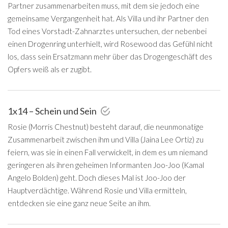
Partner zusammenarbeiten muss, mit dem sie jedoch eine
gemeinsame Vergangenheit hat. Als Villa und ihr Partner den
Tod eines Vorstadt-Zahnarztes untersuchen, der nebenbei
einen Drogenring unterhielt, wird Rosewood das Gefühl nicht
los, dass sein Ersatzmann mehr über das Drogengeschäft des
Opfers weiß als er zugibt.
1x14 – Schein und Sein
Rosie (Morris Chestnut) besteht darauf, die neunmonatige
Zusammenarbeit zwischen ihm und Villa (Jaina Lee Ortiz) zu
feiern, was sie in einen Fall verwickelt, in dem es um niemand
geringeren als ihren geheimen Informanten Joo-Joo (Kamal
Angelo Bolden) geht. Doch dieses Mal ist Joo-Joo der
Hauptverdächtige. Während Rosie und Villa ermitteln,
entdecken sie eine ganz neue Seite an ihm.