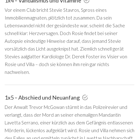
1x4 – Vandalismus und Vitamine
Vor einem Club bricht Stevie Stavros, Spross eines
Immobilienmagnaten, plötzlich tot zusammen. Da sein
Lebenswandel nicht der gesündeste war, scheint die Sache
schnell klar: Herzversagen. Doch Rosie findet bei seiner
Autopsie eindeutige Hinweise darauf, dass jemand Stevie
vorsätzlich das Licht ausgeknipst hat. Ziemlich schnell gerät
Stevies aalglatter Kardiologe Dr. Derek Foster ins Visier von
Rosie und Villa – doch sie können ihm rein gar nichts
nachweisen.
1x5 – Abschied und Neuanfang
Der Anwalt Trevor McGowan stürmt in das Polizeirevier und
verlangt, dass der Mord an seiner ehemaligen Mandantin
Lavetta Serrano, einer kürzlich aus dem Gefängnis entlassenen
Mörderin, lückenlos aufgeklärt wird. Rosie und Villa nehmen sich
des Falles an und ermitteln zunächst in Lavettas Nachbarschaft,