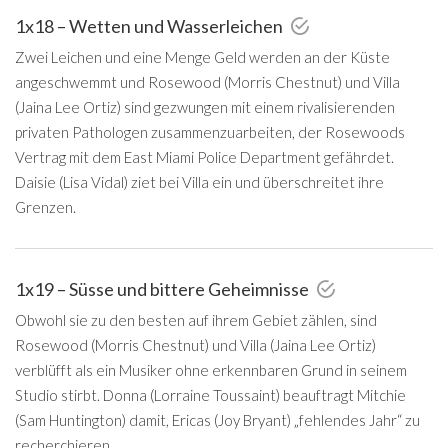
1x18 – Wetten und Wasserleichen
Zwei Leichen und eine Menge Geld werden an der Küste
angeschwemmt und Rosewood (Morris Chestnut) und Villa
(Jaina Lee Ortiz) sind gezwungen mit einem rivalisierenden
privaten Pathologen zusammenzuarbeiten, der Rosewoods
Vertrag mit dem East Miami Police Department gefährdet.
Daisie (Lisa Vidal) ziet bei Villa ein und überschreitet ihre
Grenzen.
1x19 – Süsse und bittere Geheimnisse
Obwohl sie zu den besten auf ihrem Gebiet zählen, sind
Rosewood (Morris Chestnut) und Villa (Jaina Lee Ortiz)
verblüfft als ein Musiker ohne erkennbaren Grund in seinem
Studio stirbt. Donna (Lorraine Toussaint) beauftragt Mitchie
(Sam Huntington) damit, Ericas (Joy Bryant) „fehlendes Jahr“ zu
recherchieren.