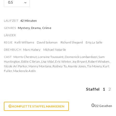
0.5
LAUFZEIT
42 Minuten
GENRES
Mystery, Drama, Crime
LÄNDER
REGIE
Kelli Williams
David Solomon
Richard Shepard
Eriq La Salle
DREHBUCH
Marc Halsey
Michael Notarile
CAST
Morris Chestnut
,
Lorraine Toussaint
,
Domenick Lombardozzi
,
Sam
Huntington
,
Eddie Cibrian
,
Lisa Vidal
,
Eric Winter
,
Joy Bryant
,
Robert Wisdom
,
Nicole Ari Parker
,
Manny Montana
,
Rodney To
,
Asante Jones
,
Tia Mowry
,
Kurt
Fuller
,
Mackenzie Astin
Staffel
1
2
0
/22 Gesehen
KOMPLETTE STAFFEL MARKIEREN