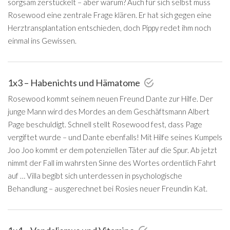
sorgsam zerstückelt – aber warum? Auch für sich selbst muss
Rosewood eine zentrale Frage klären. Er hat sich gegen eine
Herztransplantation entschieden, doch Pippy redet ihm noch
einmal ins Gewissen.
1x3 – Habenichts und Hämatome
Rosewood kommt seinem neuen Freund Dante zur Hilfe. Der
junge Mann wird des Mordes an dem Geschäftsmann Albert
Page beschuldigt. Schnell stellt Rosewood fest, dass Page
vergiftet wurde – und Dante ebenfalls! Mit Hilfe seines Kumpels
Joo Joo kommt er dem potenziellen Täter auf die Spur. Ab jetzt
nimmt der Fall im wahrsten Sinne des Wortes ordentlich Fahrt
auf … Villa begibt sich unterdessen in psychologische
Behandlung – ausgerechnet bei Rosies neuer Freundin Kat.