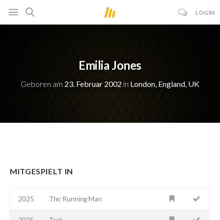
LOGIN
Emilia Jones
Geboren am
23. Februar 2002
in
London, England, UK
MITGESPIELT IN
2025
The Running Man
2025
Task