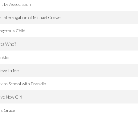
lt by Association
 Interrogation of Michael Crowe
ngerous Child
nta Who?
nklin
ieve In Me
k to School with Franklin
ve New Girl
as Grace