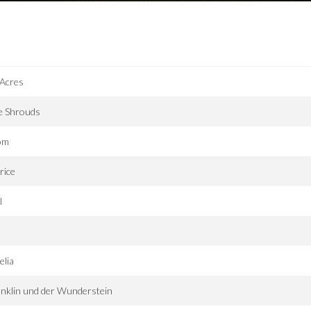
 Acres
e Shrouds
om
rice
l
elia
nklin und der Wunderstein