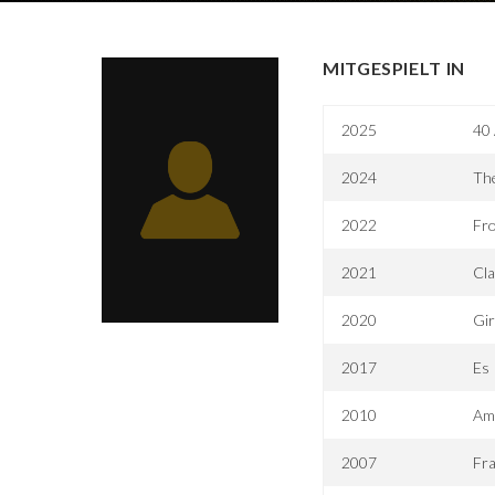
MITGESPIELT IN
2025
40
2024
Th
2022
Fr
2021
Cla
2020
Gir
2017
Es
2010
Am
2007
Fra