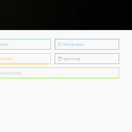
sehen
Will ich sehen
blingsfilm
Sammlung
aue ich gerade