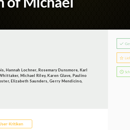
n of Michael
Ge
Lie
is
,
Hannah Lochner
,
Rosemary Dunsmore
,
Karl
Sch
Whittaker
,
Michael Riley
,
Karen Glave
,
Paulino
oster
,
Elizabeth Saunders
,
Gerry Mendicino
,
User-Kritiken