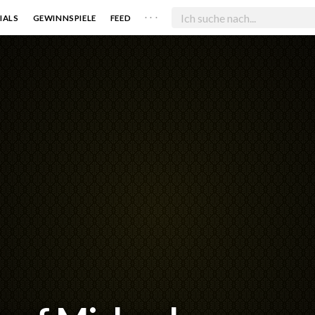
. . .
IALS
GEWINNSPIELE
FEED