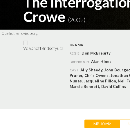
The Interrogatio
Crowe
(2002)
Quelle:
themoviedb.org
DRAMA
Don McBrearty
REGIE
Alan Hines
DREHBUCH
Ally Sheedy
,
John Bourgeo
CAST
Pruner
,
Chris Owens
,
Jonathan 
Nunes
,
Jacqueline Pillon
,
Neil F
Marcia Bennett
,
David Collins
MB-Kritik