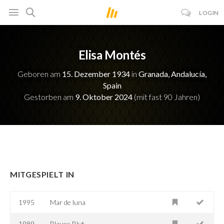
LOGIN
Elisa Montés
Geboren am
15. Dezember 1934
in
Granada, Andalucía,
Spain
Gestorben am
9. Oktober 2024
(mit fast 90 Jahren)
MITGESPIELT IN
1995
Mar de luna
1989
Blaues Blut