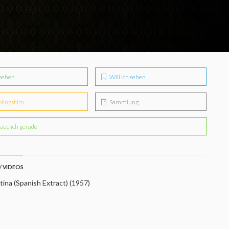
sehen
Will ich sehen
blingsfilm
Sammlung
aue ich gerade
/ VIDEOS
ina (Spanish Extract) (1957)