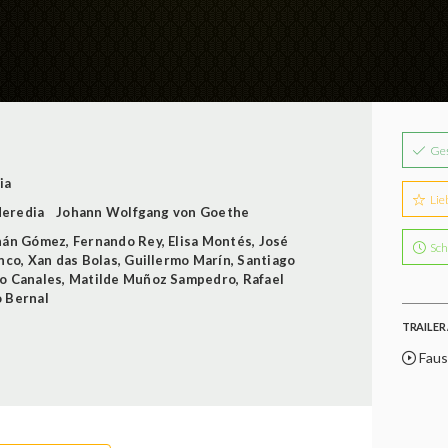
Ge
ia
Lie
Heredia
Johann Wolfgang von Goethe
nán Gómez
,
Fernando Rey
,
Elisa Montés
,
José
Sch
nco
,
Xan das Bolas
,
Guillermo Marín
,
Santiago
o Canales
,
Matilde Muñoz Sampedro
,
Rafael
o Bernal
TRAILER 
Faust