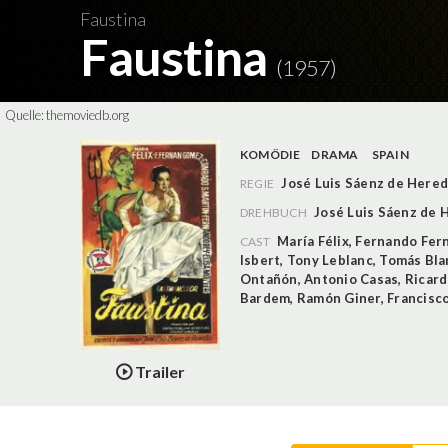
Faustina
Faustina
(1957)
Quelle:
themoviedb.org
KOMÖDIE
DRAMA
SPAIN
José Luis Sáenz de Hered
REGIE
José Luis Sáenz de 
DREHBUCH
María Félix
,
Fernando Fer
CAST
Isbert
,
Tony Leblanc
,
Tomás Bla
Ontañón
,
Antonio Casas
,
Ricard
Bardem
,
Ramón Giner
,
Francisc
Trailer