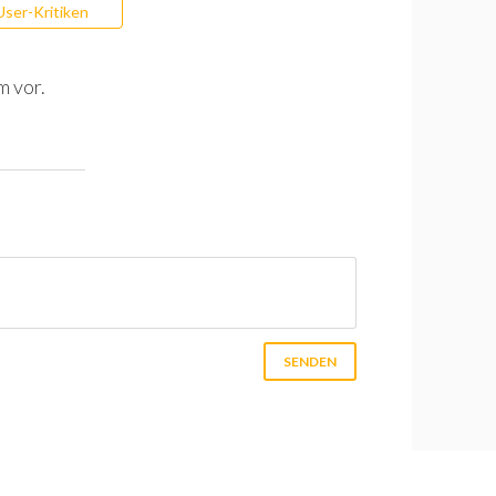
User-Kritiken
m vor.