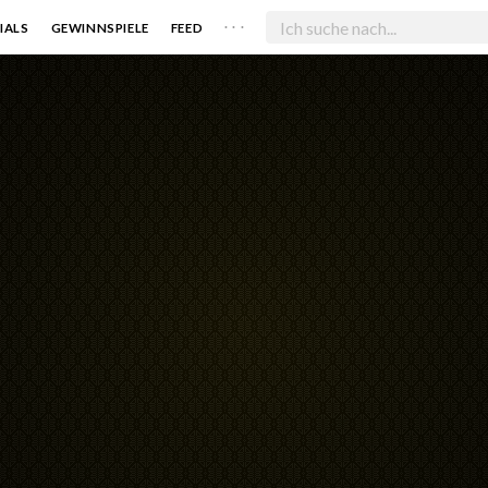
. . .
IALS
GEWINNSPIELE
FEED