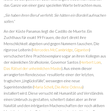
das Ganze von einer ganz speziellen Warte betrachten muss.
„Sie haben ihren Beruf verfehlt. Sie hätten ein Bordell aufmachen
sollen.“
An der Küste Panamas liegt die Castillo de Muerte. Ein
Zuchthaus für exakt 99 Frauen, die dort direkt ihre
Menschlichkeit abgeben und gegen Nummern tauschen. Die
rigorose Leiterin (
Mercedes McCambridge
,
Giganten
)
verschachert ihre Prachtexemplare sogar an ihren Kollegen aus
der männlichen Strafkolonie, Governor Santos (
Herbert Lom
,
Das Rätsel der unheimlichen Maske
). Aus einem dieser
arrangierten Rendezvous‘ resultierte einer der letzten,
tragischen „Unglücksfälle“, weswegen eine neue
Superintendentin (
Maria Schell
,
Die Akte Odessa
)
installiert wird. Diese versucht mit Humanität und Verständnis
einen Umbruch zu gestalten, scheitert dabei aber an ihrer
Naivität und den intriganten Machenschaften der noch aktiven