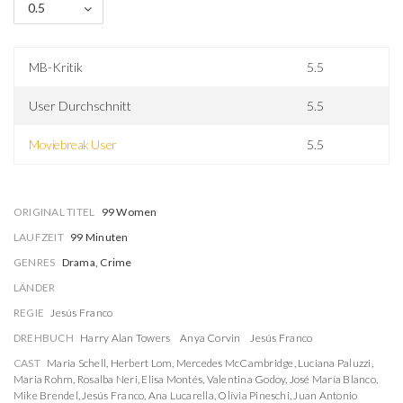
0.5
MB-Kritik
5.5
User Durchschnitt
5.5
Moviebreak User
5.5
ORIGINAL TITEL
99 Women
LAUFZEIT
99 Minuten
GENRES
Drama, Crime
LÄNDER
REGIE
Jesús Franco
DREHBUCH
Harry Alan Towers
Anya Corvin
Jesús Franco
CAST
Maria Schell
,
Herbert Lom
,
Mercedes McCambridge
,
Luciana Paluzzi
,
Maria Rohm
,
Rosalba Neri
,
Elisa Montés
,
Valentina Godoy
,
José María Blanco
,
Mike Brendel
,
Jesús Franco
,
Ana Lucarella
,
Olívia Pineschi
,
Juan Antonio