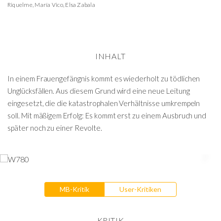
Riquelme
,
María Vico
,
Elsa Zabala
INHALT
In einem Frauengefängnis kommt es wiederholt zu tödlichen
Unglücksfällen. Aus diesem Grund wird eine neue Leitung
eingesetzt, die die katastrophalen Verhältnisse umkrempeln
soll. Mit mäßigem Erfolg: Es kommt erst zu einem Ausbruch und
später noch zu einer Revolte.
MB-Kritik
User-Kritiken
KRITIK