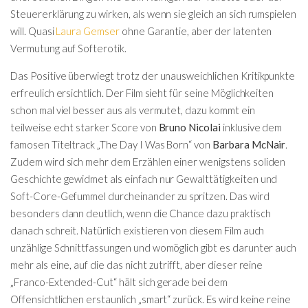
Steuererklärung zu wirken, als wenn sie gleich an sich rumspielen
will. Quasi
Laura Gemser
ohne Garantie, aber der latenten
Vermutung auf Softerotik.
Das Positive überwiegt trotz der unausweichlichen Kritikpunkte
erfreulich ersichtlich. Der Film sieht für seine Möglichkeiten
schon mal viel besser aus als vermutet, dazu kommt ein
teilweise echt starker Score von
Bruno Nicolai
inklusive dem
famosen Titeltrack „The Day I Was Born“ von
Barbara McNair
.
Zudem wird sich mehr dem Erzählen einer wenigstens soliden
Geschichte gewidmet als einfach nur Gewalttätigkeiten und
Soft-Core-Gefummel durcheinander zu spritzen. Das wird
besonders dann deutlich, wenn die Chance dazu praktisch
danach schreit. Natürlich existieren von diesem Film auch
unzählige Schnittfassungen und womöglich gibt es darunter auch
mehr als eine, auf die das nicht zutrifft, aber dieser reine
„Franco-Extended-Cut“ hält sich gerade bei dem
Offensichtlichen erstaunlich „smart“ zurück. Es wird keine reine