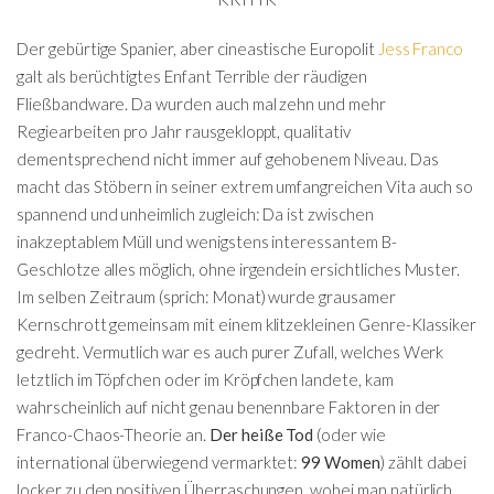
Der gebürtige Spanier, aber cineastische Europolit
Jess Franco
galt als berüchtigtes Enfant Terrible der räudigen
Fließbandware. Da wurden auch mal zehn und mehr
Regiearbeiten pro Jahr rausgekloppt, qualitativ
dementsprechend nicht immer auf gehobenem Niveau. Das
macht das Stöbern in seiner extrem umfangreichen Vita auch so
spannend und unheimlich zugleich: Da ist zwischen
inakzeptablem Müll und wenigstens interessantem B-
Geschlotze alles möglich, ohne irgendein ersichtliches Muster.
Im selben Zeitraum (sprich: Monat) wurde grausamer
Kernschrott gemeinsam mit einem klitzekleinen Genre-Klassiker
gedreht. Vermutlich war es auch purer Zufall, welches Werk
letztlich im Töpfchen oder im Kröpfchen landete, kam
wahrscheinlich auf nicht genau benennbare Faktoren in der
Franco-Chaos-Theorie an.
Der heiße Tod
(oder wie
international überwiegend vermarktet:
99 Women
) zählt dabei
locker zu den positiven Überraschungen, wobei man natürlich