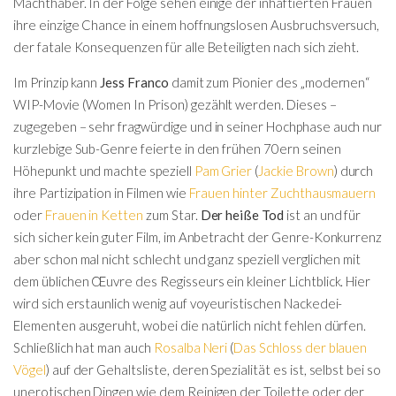
Machthaber. In der Folge sehen einige der inhaftierten Frauen
ihre einzige Chance in einem hoffnungslosen Ausbruchsversuch,
der fatale Konsequenzen für alle Beteiligten nach sich zieht.
Im Prinzip kann
Jess Franco
damit zum Pionier des „modernen“
WIP-Movie (Women In Prison) gezählt werden. Dieses –
zugegeben – sehr fragwürdige und in seiner Hochphase auch nur
kurzlebige Sub-Genre feierte in den frühen 70ern seinen
Höhepunkt und machte speziell
Pam Grier
(
Jackie Brown
) durch
ihre Partizipation in Filmen wie
Frauen hinter Zuchthausmauern
oder
Frauen in Ketten
zum Star.
Der heiße Tod
ist an und für
sich sicher kein guter Film, im Anbetracht der Genre-Konkurrenz
aber schon mal nicht schlecht und ganz speziell verglichen mit
dem üblichen Œuvre des Regisseurs ein kleiner Lichtblick. Hier
wird sich erstaunlich wenig auf voyeuristischen Nackedei-
Elementen ausgeruht, wobei die natürlich nicht fehlen dürfen.
Schließlich hat man auch
Rosalba Neri
(
Das Schloss der blauen
Vögel
) auf der Gehaltsliste, deren Spezialität es ist, selbst bei so
unerotischen Dingen wie dem Reinigen der Toilette oder der