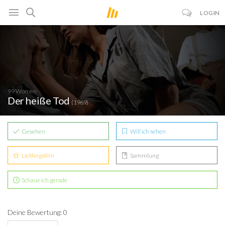
LOGIN
99 Women
Der heiße Tod
(1969)
Gesehen
Will ich sehen
Lieblingsfilm
Sammlung
Schaue ich gerade
Deine Bewertung: 0