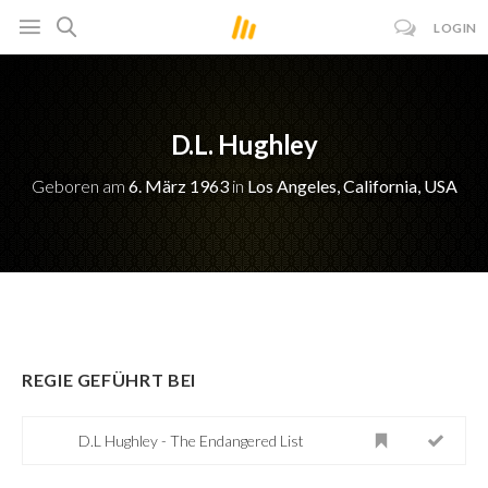
LOGIN
D.L. Hughley
Geboren am
6. März 1963
in
Los Angeles, California, USA
REGIE GEFÜHRT BEI
D.L Hughley - The Endangered List