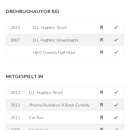
DREHBUCHAUTOR BEI
2012
D.L. Hughley: Reset
2007
D.L. Hughley: Unapologetic
HBO Comedy Half-Hour
MITGESPIELT IN
2012
D.L. Hughley: Reset
2012
Phunny Business: A Black Comedy
2011
Cat Run
2008
Spy School