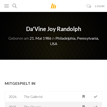
LOGIN
Da'Vine Joy Randolph
Geboren am
21. Mai 1986
in
Philadelphia, Pennsylvania,
USA
MITGESPIELT IN
2026
The Gallerist
2025
The Oscars