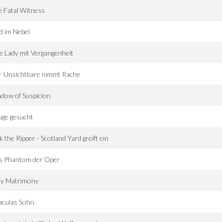
 Fatal Witness
d im Nebel
e Lady mit Vergangenheit
r Unsichtbare nimmt Rache
dow of Suspicion
uge gesucht
k the Ripper - Scotland Yard greift ein
s Phantom der Oper
ly Matrimony
aculas Sohn