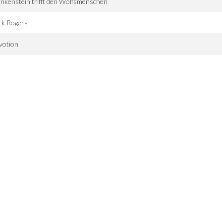
nkenstein trifft den Wolfsmenschen
ck Rogers
votion