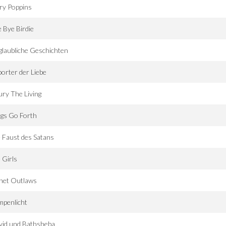
ry Poppins
 Bye Birdie
laubliche Geschichten
orter der Liebe
ury The Living
ngs Go Forth
 Faust des Satans
 Girls
anet Outlaws
mpenlicht
vid und Bathsheba