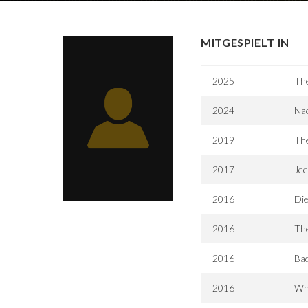
MITGESPIELT IN
2025
Th
2024
Na
2019
The
2017
Jee
2016
Die
2016
The
2016
Ba
2016
Wh