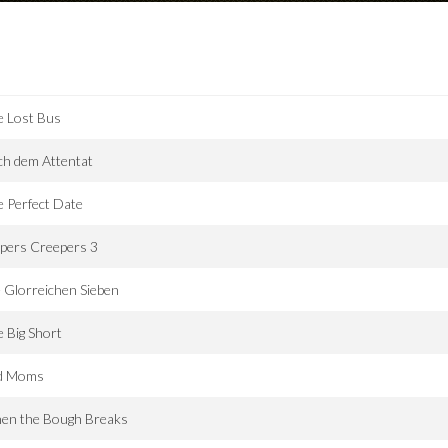
e Lost Bus
ch dem Attentat
 Perfect Date
pers Creepers 3
 Glorreichen Sieben
 Big Short
d Moms
en the Bough Breaks