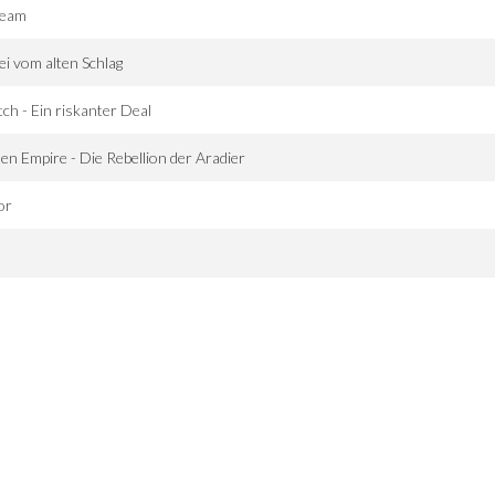
ream
i vom alten Schlag
tch - Ein riskanter Deal
len Empire - Die Rebellion der Aradier
or
M