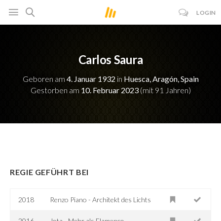
LOGIN
Carlos Saura
Geboren am
4. Januar 1932
in
Huesca, Aragón, Spain
Gestorben am
10. Februar 2023
(mit 91 Jahren)
REGIE GEFÜHRT BEI
2018
Renzo Piano - Architekt des Lichts
2016
Jota - Mehr als Flamenco