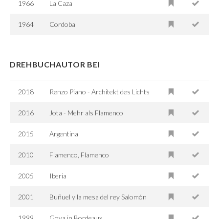
1966
La Caza
1964
Cordoba
DREHBUCHAUTOR BEI
2018
Renzo Piano - Architekt des Lichts
2016
Jota - Mehr als Flamenco
2015
Argentina
2010
Flamenco, Flamenco
2005
Iberia
2001
Buñuel y la mesa del rey Salomón
1999
Goya in Bordeaux