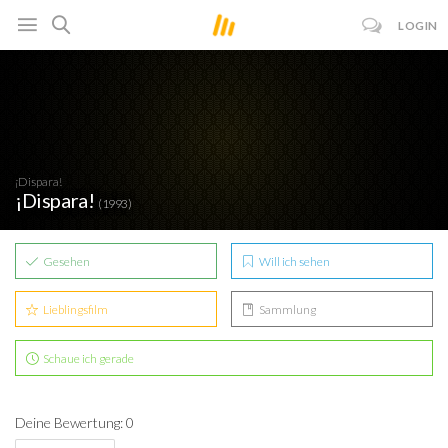
LOGIN
¡Dispara!
¡Dispara!
(1993)
Gesehen
Will ich sehen
Lieblingsfilm
Sammlung
Schaue ich gerade
Deine Bewertung: 0