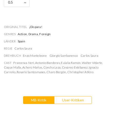
0.5
ORIGINAL TITEL
¡Dispara!
GENRES
Action, Drama, Foreign
LÄNDER
Spain
REGIE
Carlos Saura
DREHBUCH
Enzo Monteleone
Giorgio Scerbanenco
Carlos Saura
CAST
Francesca Neri
,
Antonio Banderas
,
Eulalia Ramón
,
Walter Vidarte
,
Coque Malla
,
Achero Mañas
,
Concha Leza
,
Cesáreo Estébanez
,
Ignacio
Carreño
,
Rosario Santesmases
,
Charo Bergón
,
Christopher Atkins
MB-Kritik
User-Kritiken