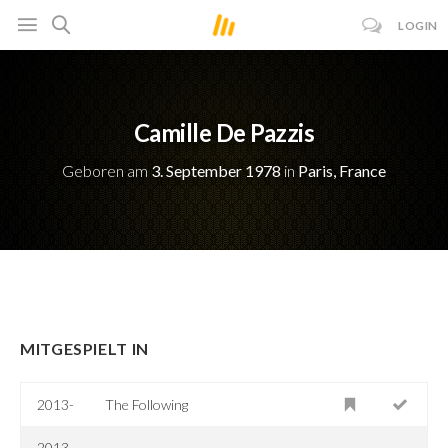
LOGIN
Camille De Pazzis
Geboren am
3. September 1978
in
Paris, France
MITGESPIELT IN
2013-
The Following
2013