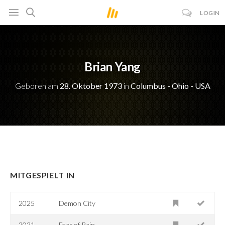
LOGIN
Brian Yang
Geboren am
28. Oktober 1973
in
Columbus - Ohio - USA
MITGESPIELT IN
2025
Demon City
2021
Fear of Rain