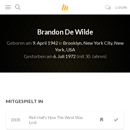
LOGIN
Brandon De Wilde
Geboren am
9. April 1942
in
Brooklyn, New York City, New
York, USA
Gestorben am
6. Juli 1972
(mit 30 Jahren)
MITGESPIELT IN
Rich Hall's How The West Was
2008
Lost