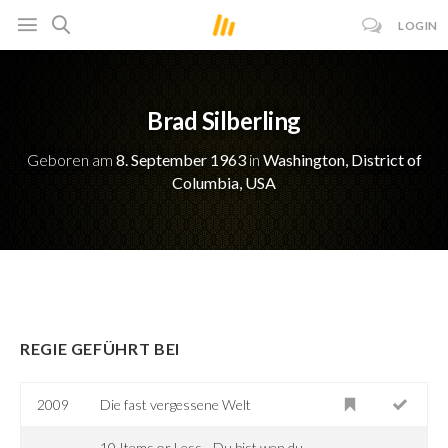
LOGIN
Brad Silberling
Geboren am
8. September 1963
in
Washington, District of
Columbia, USA
REGIE GEFÜHRT BEI
2009
Die fast vergessene Welt
10 Items or Less - Du bist wen du