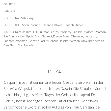
GENRES
LÄNDER
REGIE
Brad Silberling
DREHBUCH
Sherri Stoner
Deanna Oliver
Joseph Oriolo
CAST
Christina Ricci
,
Bill Pullman
,
Cathy Moriarty
,
Eric Idle
,
Malachi Pearson
,
Joe Alaskey
,
Joe Nipote
,
Brad Garrett
,
Devon Sawa
,
Chauncey Leopardi
,
Spencer Vrooman
,
Garette Ratliff Henson
,
Jessica Wesson
,
Amy Brenneman
,
Ben Stein
,
Don Novello
INHALT
Casper fristet mit seinen drei fiesen Gespensteronkeln in der
Spukvilla Whipstaff ein eher tristes Dasein. Die Situation ändert
sich schlagartig, als eines Tages der Geistertherapeut Dr.
Harvey nebst Teenager-Tochter Kat auftaucht. Der etwas
verschrobene Exorzist soll im Auftrag von Frau Carrigan, der