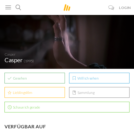
LOGIN
Casper
Casper
(1995)
Gesehen
Will ich sehen
Lieblingsfilm
Sammlung
Schaue ich gerade
VERFÜGBAR AUF