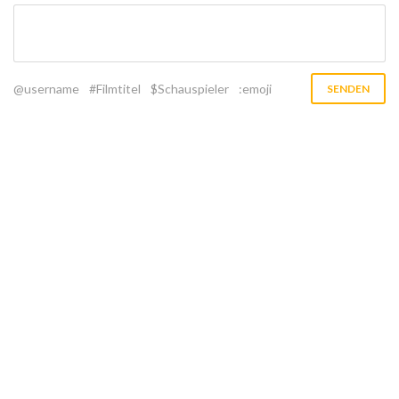
@username
#Filmtitel
$Schauspieler
:emoji