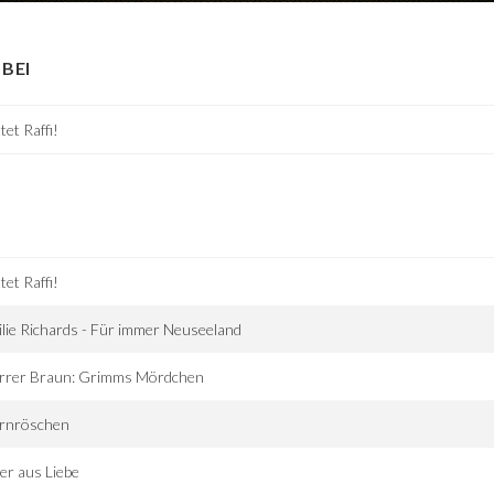
BEI
tet Raffi!
tet Raffi!
lie Richards - Für immer Neuseeland
arrer Braun: Grimms Mördchen
rnröschen
er aus Liebe