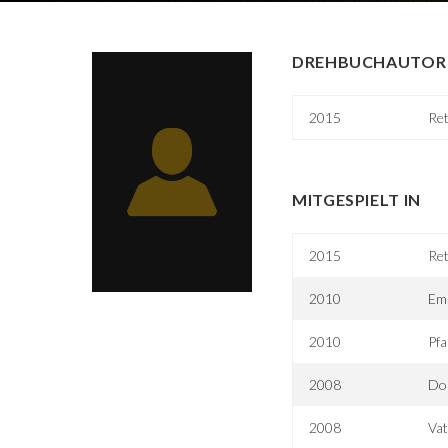
DREHBUCHAUTOR 
2015
Ret
MITGESPIELT IN
2015
Ret
2010
Emi
2010
Pf
2008
Do
2008
Vat