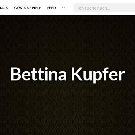
. . .
IALS
GEWINNSPIELE
FEED
Bettina Kupfer