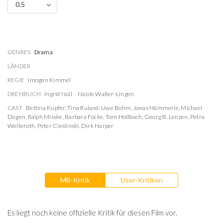
0.5
GENRES
Drama
LÄNDER
REGIE
Imogen Kimmel
DREHBUCH
Ingrid Noll
Nicole Walter-Lingen
CAST
Bettina Kupfer
,
Tina Ruland
,
Uwe Bohm
,
Jonas Hämmerle
,
Michael
Degen
,
Ralph Misske
,
Barbara Focke
,
Tom Hoßbach
,
Georg B. Lenzen
,
Petra
Welteroth
,
Peter Cieslinski
,
Dirk Harper
MB-Kritik
User-Kritiken
Es liegt noch keine offizielle Kritik für diesen Film vor.