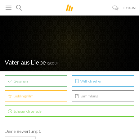
LOGIN
Vater aus Liebe
(2008)
Gesehen
Will ich sehen
Lieblingsfilm
Sammlung
Schaue ich gerade
Deine Bewertung: 0