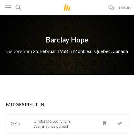
LOGIN
Barclay Hope
Geboren am
25. Februar 1958
in
Montreal, Quebec, Canada
MITGESPIELT IN
Cinderella Story: Ein
2019
Weihnachtswunsch