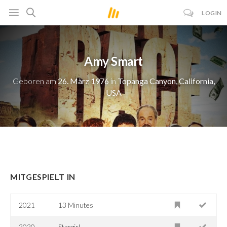
LOGIN
Amy Smart
Geboren am
26. März 1976
in
Topanga Canyon, California,
USA
MITGESPIELT IN
2021
13 Minutes
2020
Stargirl