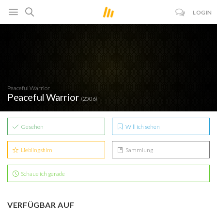
LOGIN
Peaceful Warrior
Peaceful Warrior
(2006)
Gesehen
Will ich sehen
Lieblingsfilm
Sammlung
Schaue ich gerade
VERFÜGBAR AUF