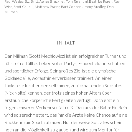
Paul Wesley
,
B.J. Britt
,
Agnes Bruckner
,
Tom Tarantini
,
Beatrice Rosen
,
Ray
Wise
,
Scott Caudill
,
Matthew Prater
,
Bart Conner
,
Jimmy Bradley
,
Dan
Millman
INHALT
Dan Millman (Scott Mechlowicz) ist ein erfolgreicher Turner und
führt ein erfülltes Leben voller Partys, Frauenbekanntschaften
und sportlicher Erfolge. Sein großes Ziel ist die olympische
Goldmedaille, woraufhin er verbissen trainiert. An einer
Tankstelle lernt er den seltsamen, zurückhaltenden Socrates
(Nick Nolte) kennen, der trotz seines hohen Alters über
erstaunliche körperliche Fertigkeiten verfügt. Doch erst ein
folgenschwerer Verkehrsunfall reißt Dan aus der Bahn: Ein Bein
wird so zerschmettert, das ihm die Ärzte keine Chance auf eine
Rückkehr zum Sport zutrauen. Nur der weise Socrates scheint
noch an die Möglichkeit zu glauben und wird zum Mentor für