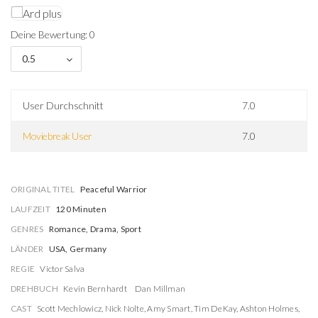
Deine Bewertung: 0
0.5
User Durchschnitt
7.0
Moviebreak User
7.0
ORIGINAL TITEL
Peaceful Warrior
LAUFZEIT
120 Minuten
GENRES
Romance, Drama, Sport
LÄNDER
USA, Germany
REGIE
Victor Salva
DREHBUCH
Kevin Bernhardt
Dan Millman
CAST
Scott Mechlowicz
,
Nick Nolte
,
Amy Smart
,
Tim DeKay
,
Ashton Holmes
,