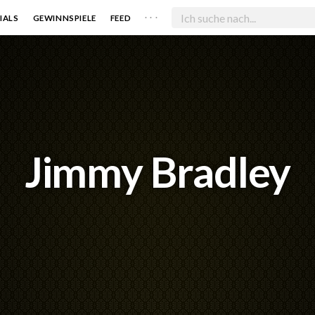
. . .
IALS
GEWINNSPIELE
FEED
Jimmy Bradley