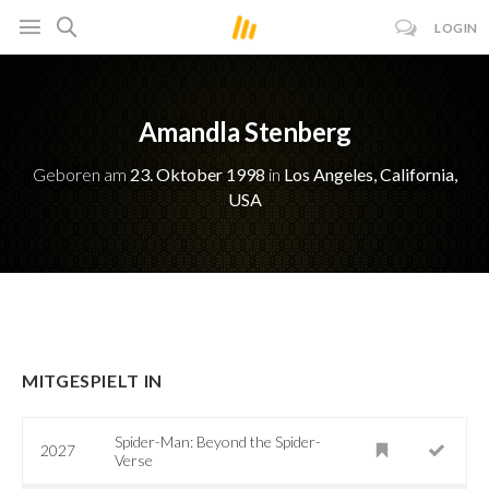
LOGIN
Amandla Stenberg
Geboren am
23. Oktober 1998
in
Los Angeles, California,
USA
MITGESPIELT IN
Spider-Man: Beyond the Spider-
2027
Verse