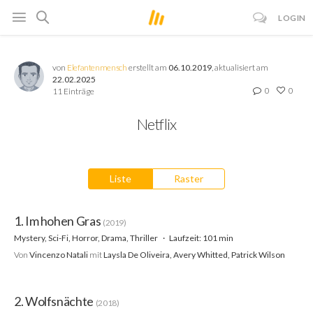
LOGIN
von
Elefantenmensch
erstellt am
06.10.2019
, aktualisiert am
22.02.2025
0
0
11 Einträge
Netflix
Liste
Raster
1. Im hohen Gras
(2019)
Mystery, Sci-Fi, Horror, Drama, Thriller
Laufzeit: 101 min
Von
Vincenzo Natali
mit
Laysla De Oliveira, Avery Whitted, Patrick Wilson
2. Wolfsnächte
(2018)