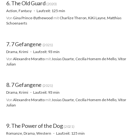
6. The Old Guard
(2020)
Action, Fantasy
Laufzeit: 125 min
Von
Gina Prince-Bythewood
mit
Charlize Theron, KiKi Layne, Matthias
Schoenaerts
7. 7 Gefangene
(2021)
Drama, Krimi
Laufzeit: 93 min
Von
Alexandre Moratto
mit
Josias Duarte, Cecília Homem de Mello, Vitor
Julian
8. 7 Gefangene
(2021)
Drama, Krimi
Laufzeit: 93 min
Von
Alexandre Moratto
mit
Josias Duarte, Cecília Homem de Mello, Vitor
Julian
9. The Power of the Dog
(2021)
Romanze, Drama, Western
Laufzeit: 125 min