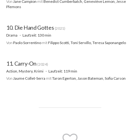
Von
Jane Campion
mit
Benedict Cumberbatch, Geneviève Lemon, Jesse
Plemons
10. Die Hand Gottes
(2021)
Drama
Laufzeit: 130 min
Von
Paolo Sorrentino
mit
Filippo Scotti, Toni Servillo, Teresa Saponangelo
11. Carry-On
(2024)
Action, Mystery, Krimi
Laufzeit: 119 min
Von
Jaume Collet-Serra
mit
Taron Egerton, Jason Bateman, Sofia Carson