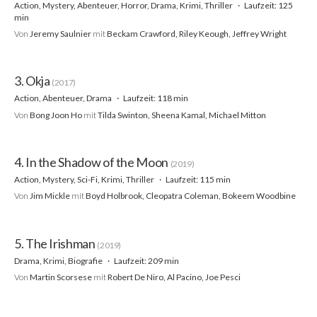
Action, Mystery, Abenteuer, Horror, Drama, Krimi, Thriller
Laufzeit: 125
min
Von
Jeremy Saulnier
mit
Beckam Crawford, Riley Keough, Jeffrey Wright
3. Okja
(2017)
Action, Abenteuer, Drama
Laufzeit: 118 min
Von
Bong Joon Ho
mit
Tilda Swinton, Sheena Kamal, Michael Mitton
4. In the Shadow of the Moon
(2019)
Action, Mystery, Sci-Fi, Krimi, Thriller
Laufzeit: 115 min
Von
Jim Mickle
mit
Boyd Holbrook, Cleopatra Coleman, Bokeem Woodbine
5. The Irishman
(2019)
Drama, Krimi, Biografie
Laufzeit: 209 min
Von
Martin Scorsese
mit
Robert De Niro, Al Pacino, Joe Pesci