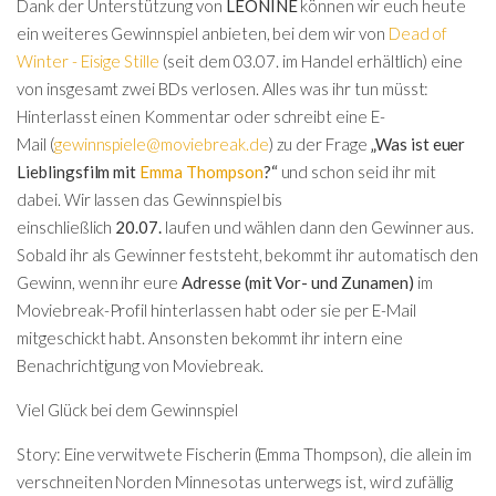
Dank der Unterstützung von
LEONINE
können wir euch heute
ein weiteres Gewinnspiel anbieten, bei dem wir von
Dead of
Winter - Eisige Stille
(seit dem 03.07. im Handel erhältlich) eine
von insgesamt zwei BDs verlosen. Alles was ihr tun müsst:
Hinterlasst einen
Kommentar
oder schreibt eine
E-
Mail
(
gewinnspiele@moviebreak.de
) zu der Frage
„Was ist euer
Lieblingsfilm mit
Emma Thompson
?“
und schon seid ihr mit
dabei.
Wir lassen das Gewinnspiel bis
einschließlich
20.07.
laufen und wählen dann den Gewinner aus.
Sobald ihr als Gewinner feststeht, bekommt ihr automatisch den
Gewinn, wenn ihr eure
Adresse (mit Vor- und Zunamen)
im
Moviebreak-Profil hinterlassen habt oder sie per E-Mail
mitgeschickt habt. Ansonsten bekommt ihr intern eine
Benachrichtigung von Moviebreak.
Viel Glück bei dem Gewinnspiel
Story: Eine verwitwete Fischerin (Emma Thompson), die allein im
verschneiten Norden Minnesotas unterwegs ist, wird zufällig