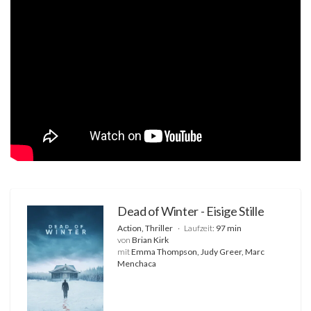
Dead of Winter - Eisige Stille
Action, Thriller
Laufzeit:
97 min
von
Brian Kirk
mit
Emma Thompson, Judy Greer, Marc
Menchaca