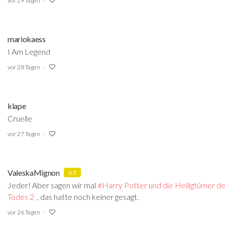
vor 29 Tagen
mariokaess
I Am Legend
vor 28 Tagen
klape
Cruelle
vor 27 Tagen
ValeskaMignon
6.5
Jeder! Aber sagen wir mal
#Harry Potter und die Heiligtümer d
Todes 2
‍ , das hatte noch keiner gesagt.
vor 26 Tagen