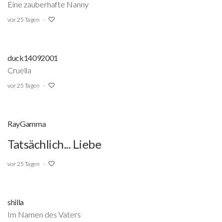
Eine zauberhafte Nanny
vor 25 Tagen
duck14092001
Cruella
vor 25 Tagen
RayGamma
Tatsächlich... Liebe
vor 25 Tagen
shilla
Im Namen des Vaters