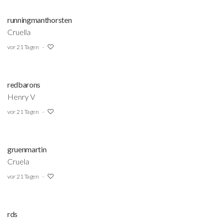
runningmanthorsten
Cruella
vor 21 Tagen
redbarons
Henry V
vor 21 Tagen
gruenmartin
Cruela
vor 21 Tagen
rds