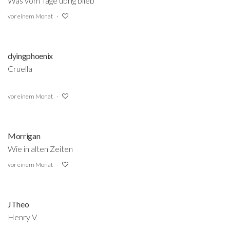
Was vom Tage übrig blieb
vor einem Monat
dyingphoenix
Cruella
vor einem Monat
Morrigan
Wie in alten Zeiten
vor einem Monat
JTheo
Henry V