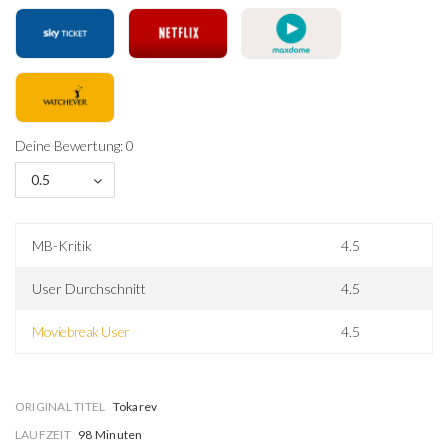
Deine Bewertung: 0
0.5
MB-Kritik
4.5
User Durchschnitt
4.5
Moviebreak User
4.5
ORIGINAL TITEL
Tokarev
LAUFZEIT
98 Minuten