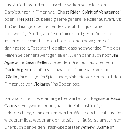
aus. Zu farblos und austauschbar wirken seine letzten
Darbietungen in Filmen wie „
Ghost Rider: Spirit of Vengeance
“
oder „
Trespass
“, zu beliebig seine generelle Rollenauswahl. Ob
ihn Geldmangel oder fehlendes Gefühl für qualitativ
hochwertige Stoffe, zu diesen immer häufigeren Auftritten in
immer durchschnittlicheren Produktionen bewegen, sei
dahingestellt. Fest steht lediglich, dass hochwertige Filme des
Mimen Seltenheitswert genießen. Wenn dann auch noch
Jim
Agnew
und
Sean Keller
, die beiden Drehbuchautoren von
Dario Argentos
äußerst schwachem Comeback-Versuch
„
Giallo
“, ihre Finger im Spiel haben, sinkt die Vorfreude auf den
Filmgenuss von „
Tokarev
“ ins Bodenlose.
Ganz so schlecht wie anfänglich erwartet fällt Regisseur
Paco
Cabezas
Hollywood-Debut, nach eineinhalbstündiger
Feldforschung, dann dankenswerter Weise doch nicht aus. Das
wiederum liegt weder an dem tatsächlich äußerst langatmigen
Drehbuch der beiden Trash-Spezialisten
Agnew
(„
Game of