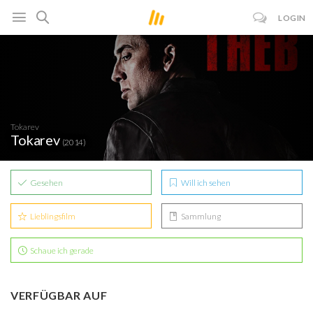
LOGIN
Tokarev
Tokarev
(2014)
Gesehen
Will ich sehen
Lieblingsfilm
Sammlung
Schaue ich gerade
VERFÜGBAR AUF