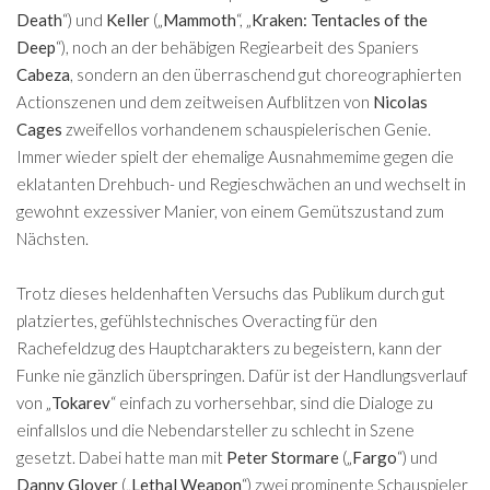
Death
“) und
Keller
(„
Mammoth
“, „
Kraken: Tentacles of the
Deep
“), noch an der behäbigen Regiearbeit des Spaniers
Cabeza
, sondern an den überraschend gut choreographierten
Actionszenen und dem zeitweisen Aufblitzen von
Nicolas
Cages
zweifellos vorhandenem schauspielerischen Genie.
Immer wieder spielt der ehemalige Ausnahmemime gegen die
eklatanten Drehbuch- und Regieschwächen an und wechselt in
gewohnt exzessiver Manier, von einem Gemütszustand zum
Nächsten.
Trotz dieses heldenhaften Versuchs das Publikum durch gut
platziertes, gefühlstechnisches Overacting für den
Rachefeldzug des Hauptcharakters zu begeistern, kann der
Funke nie gänzlich überspringen. Dafür ist der Handlungsverlauf
von „
Tokarev
“ einfach zu vorhersehbar, sind die Dialoge zu
einfallslos und die Nebendarsteller zu schlecht in Szene
gesetzt. Dabei hatte man mit
Peter Stormare
(„
Fargo
“) und
Danny Glover
(„
Lethal Weapon
“) zwei prominente Schauspieler