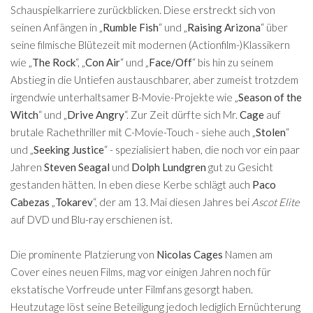
Schauspielkarriere zurückblicken. Diese erstreckt sich von
seinen Anfängen in „
Rumble Fish
“ und „
Raising Arizona
“ über
seine filmische Blütezeit mit modernen (Actionfilm-)Klassikern
wie „
The Rock
“, „
Con Air
“ und „
Face/Off
“ bis hin zu seinem
Abstieg in die Untiefen austauschbarer, aber zumeist trotzdem
irgendwie unterhaltsamer B-Movie-Projekte wie „
Season of the
Witch
“ und „
Drive Angry
“. Zur Zeit dürfte sich Mr.
Cage
auf
brutale Rachethriller mit C-Movie-Touch - siehe auch „
Stolen
“
und „
Seeking Justice
“ - spezialisiert haben, die noch vor ein paar
Jahren
Steven Seagal
und
Dolph Lundgren
gut zu Gesicht
gestanden hätten. In eben diese Kerbe schlägt auch
Paco
Cabezas
„
Tokarev
“, der am 13. Mai diesen Jahres bei
Ascot Elite
auf DVD und Blu-ray erschienen ist.
Die prominente Platzierung von
Nicolas Cages
Namen am
Cover eines neuen Films, mag vor einigen Jahren noch für
ekstatische Vorfreude unter Filmfans gesorgt haben.
Heutzutage löst seine Beteiligung jedoch lediglich Ernüchterung