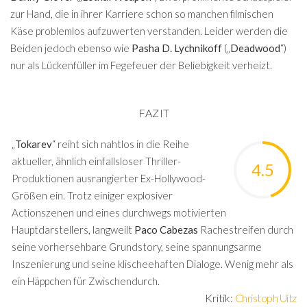
zur Hand, die in ihrer Karriere schon so manchen filmischen
Käse problemlos aufzuwerten verstanden. Leider werden die
Beiden jedoch ebenso wie
Pasha D. Lychnikoff
(„
Deadwood
“)
nur als Lückenfüller im Fegefeuer der Beliebigkeit verheizt.
FAZIT
„
Tokarev
“ reiht sich nahtlos in die Reihe
aktueller, ähnlich einfallsloser Thriller-
4.5
Produktionen ausrangierter Ex-Hollywood-
Größen ein. Trotz einiger explosiver
Actionszenen und eines durchwegs motivierten
Hauptdarstellers, langweilt
Paco Cabezas
Rachestreifen durch
seine vorhersehbare Grundstory, seine spannungsarme
Inszenierung und seine klischeehaften Dialoge. Wenig mehr als
ein Häppchen für Zwischendurch.
Kritik:
Christoph Uitz