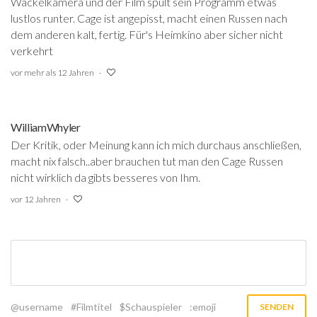
Wackelkamera und der Film spult sein Programm etwas
lustlos runter. Cage ist angepisst, macht einen Russen nach
dem anderen kalt, fertig. Für's Heimkino aber sicher nicht
verkehrt
vor mehr als 12 Jahren
WilliamWhyler
Der Kritik, oder Meinung kann ich mich durchaus anschließen,
macht nix falsch..aber brauchen tut man den Cage Russen
nicht wirklich da gibts besseres von Ihm.
vor 12 Jahren
@username
#Filmtitel
$Schauspieler
:emoji