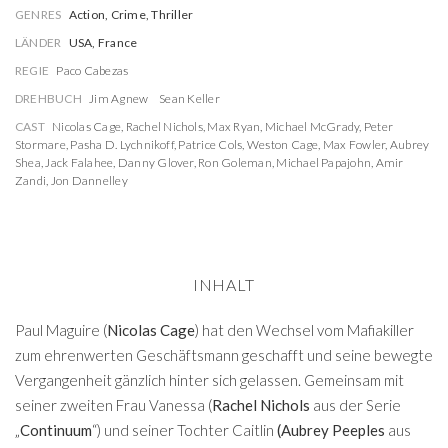
GENRES
Action, Crime, Thriller
LÄNDER
USA, France
REGIE
Paco Cabezas
DREHBUCH
Jim Agnew
Sean Keller
CAST
Nicolas Cage
,
Rachel Nichols
,
Max Ryan
,
Michael McGrady
,
Peter
Stormare
,
Pasha D. Lychnikoff
,
Patrice Cols
,
Weston Cage
,
Max Fowler
,
Aubrey
Shea
,
Jack Falahee
,
Danny Glover
,
Ron Goleman
,
Michael Papajohn
,
Amir
Zandi
,
Jon Dannelley
INHALT
Paul Maguire (
Nicolas Cage
) hat den Wechsel vom Mafiakiller
zum ehrenwerten Geschäftsmann geschafft und seine bewegte
Vergangenheit gänzlich hinter sich gelassen. Gemeinsam mit
seiner zweiten Frau Vanessa (
Rachel Nichols
aus der Serie
„
Continuum
“) und seiner Tochter Caitlin
(Aubrey Peeples
aus