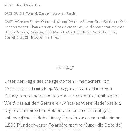
REGIE
Tom McCarthy
DREHBUCH
Tom McCarthy
Stephan Pastis
CAST
Winslow Fegley
,
Ophelia Lovibond
,
Wallace Shawn
,
Craig Robinson
,
Kyle
Bornheimer
,
Ai-Chan Carrier
,
Chloe Coleman
,
Kei
,
Caitlin Weierhauser
,
Alan
H. King
,
Santiago Veizaga
,
Ruby Matenko
,
Sheldon Hanai
,
Rachel Bentzen
,
Daniel Chai
,
Christopher Martinez
INHALT
Unter der Regie des preisgekrönten Filmemachers Tom
McCarthy ist "Timmy Flop: Versagen auf ganzer Linie" von
Disney+ entstanden: Der allerbeste verdeckte Ermittler der
Welt", das auf dem Bestseller „Mistakes Were Made“ basiert,
folgt den urkomischen Heldentaten unseres schrulligen,
unbeweglichen Helden Timmy Flop, der zusammen mit seinem
1.500 Pfund schweren Polarbärenpartner Super die Detektei