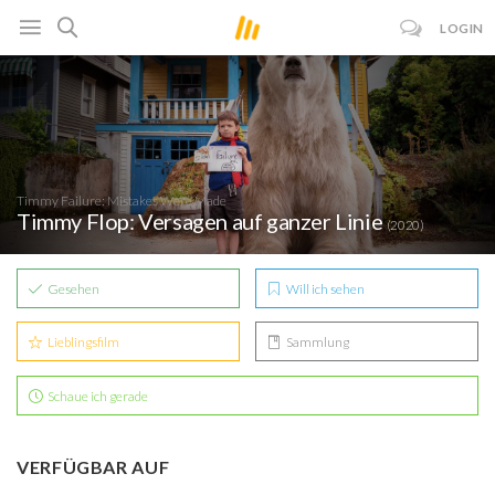
LOGIN
Timmy Failure: Mistakes Were Made
Timmy Flop: Versagen auf ganzer Linie
(2020)
Gesehen
Will ich sehen
Lieblingsfilm
Sammlung
Schaue ich gerade
VERFÜGBAR AUF