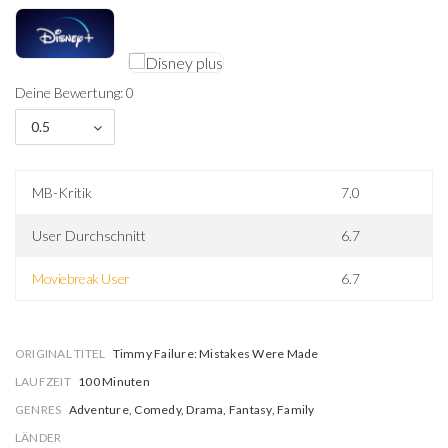
Deine Bewertung: 0
0.5
MB-Kritik
7.0
User Durchschnitt
6.7
Moviebreak User
6.7
ORIGINAL TITEL
Timmy Failure: Mistakes Were Made
LAUFZEIT
100 Minuten
GENRES
Adventure, Comedy, Drama, Fantasy, Family
LÄNDER