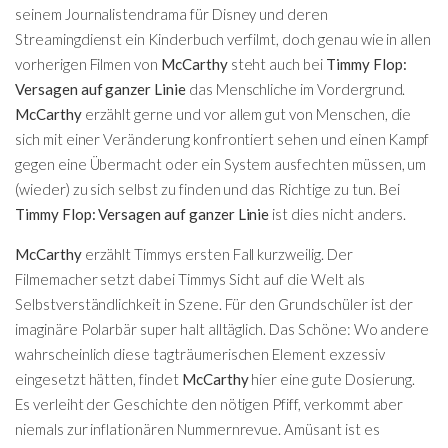
seinem Journalistendrama für Disney und deren
Streamingdienst ein Kinderbuch verfilmt, doch genau wie in allen
vorherigen Filmen von
McCarthy
steht auch bei
Timmy Flop:
Versagen auf ganzer Linie
das Menschliche im Vordergrund.
McCarthy
erzählt gerne und vor allem gut von Menschen, die
sich mit einer Veränderung konfrontiert sehen und einen Kampf
gegen eine Übermacht oder ein System ausfechten müssen, um
(wieder) zu sich selbst zu finden und das Richtige zu tun. Bei
Timmy Flop: Versagen auf ganzer Linie
ist dies nicht anders.
McCarthy
erzählt Timmys ersten Fall kurzweilig. Der
Filmemacher setzt dabei Timmys Sicht auf die Welt als
Selbstverständlichkeit in Szene. Für den Grundschüler ist der
imaginäre Polarbär super halt alltäglich. Das Schöne: Wo andere
wahrscheinlich diese tagträumerischen Element exzessiv
eingesetzt hätten, findet
McCarthy
hier eine gute Dosierung.
Es verleiht der Geschichte den nötigen Pfiff, verkommt aber
niemals zur inflationären Nummernrevue. Amüsant ist es