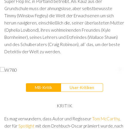
Super Flop Inc. in Portland betreibt. Als Kauz aus der
Grundschule muss der ahnungslose, aber selbstbewusste
Timmy (Winslow Fegley) die Welt der Erwachsenen um sich
herum navigieren, einschließlich die, seiner überlasteten Mutter
(Ophelia Lovibond), ihres wohlmeinenden Freundes (Kyle
Bornheimer), seines Lehrers und Erzfeindes (Wallace Shawn)
und des Schulberaters (Craig Robinson), all´ das, um der beste
Detektiv der Welt zu werden.
MB-Kritik
User-Kritiken
KRITIK
Es mag verwundern, dass Autor und Regisseur
Tom McCarthy
,
der für
Spotlight
mit dem Drehbuch-Oscar prämiert wurde, nach