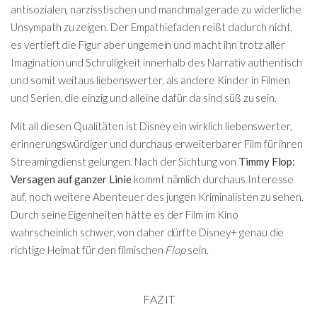
antisozialen, narzisstischen und manchmal gerade zu widerliche
Unsympath zu zeigen. Der Empathiefaden reißt dadurch nicht,
es vertieft die Figur aber ungemein und macht ihn trotz aller
Imagination und Schrulligkeit innerhalb des Narrativ authentisch
und somit weitaus liebenswerter, als andere Kinder in Filmen
und Serien, die einzig und alleine dafür da sind süß zu sein.
Mit all diesen Qualitäten ist Disney ein wirklich liebenswerter,
erinnerungswürdiger und durchaus erweiterbarer Film für ihren
Streamingdienst gelungen. Nach der Sichtung von
Timmy Flop:
Versagen auf ganzer Linie
kommt nämlich durchaus Interesse
auf, noch weitere Abenteuer des jungen Kriminalisten zu sehen.
Durch seine Eigenheiten hätte es der Film im Kino
wahrscheinlich schwer, von daher dürfte Disney+ genau die
richtige Heimat für den filmischen
Flop
sein.
FAZIT