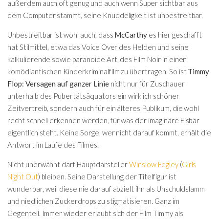
außerdem auch oft genug und auch wenn Super sichtbar aus
dem Computer stammt, seine Knuddeligkeit ist unbestreitbar.
Unbestreitbar ist wohl auch, dass
McCarthy
es hier geschafft
hat Stilmittel, etwa das Voice Over des Helden und seine
kalkulierende sowie paranoide Art, des Film Noir in einen
komödiantischen Kinderkriminalfilm zu übertragen. So ist
Timmy
Flop: Versagen auf ganzer Linie
nicht nur für Zuschauer
unterhalb des Pubertätsäquators ein wirklich schöner
Zeitvertreib, sondern auch für ein älteres Publikum, die wohl
recht schnell erkennen werden, für was der imaginäre Eisbär
eigentlich steht. Keine Sorge, wer nicht darauf kommt, erhält die
Antwort im Laufe des Filmes.
Nicht unerwähnt darf Hauptdarsteller
Winslow Fegley
(
Girls
Night Out
) bleiben. Seine Darstellung der Titelfigur ist
wunderbar, weil diese nie darauf abzielt ihn als Unschuldslamm
und niedlichen Zuckerdrops zu stigmatisieren. Ganz im
Gegenteil. Immer wieder erlaubt sich der Film Timmy als