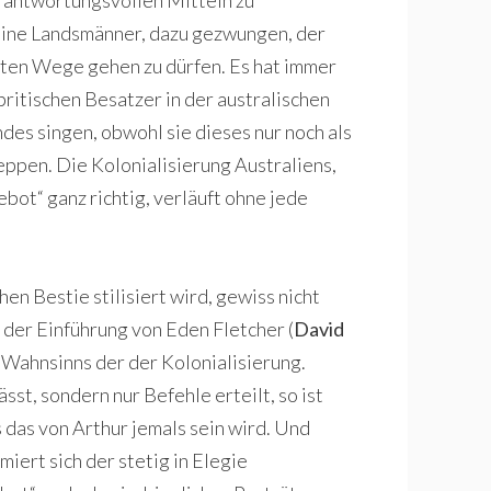
rantwortungsvollen Mitteln zu
 seine Landsmänner, dazu gezwungen, der
rten Wege gehen zu dürfen. Es hat immer
itischen Besatzer in der australischen
ndes singen, obwohl sie dieses nur noch als
leppen. Die Kolonialisierung Australiens,
bot“ ganz richtig, verläuft ohne jede
en Bestie stilisiert wird, gewiss nicht
 der Einführung von Eden Fletcher (
David
s Wahnsinns der der Kolonialisierung.
st, sondern nur Befehle erteilt, so ist
es das von Arthur jemals sein wird. Und
iert sich der stetig in Elegie