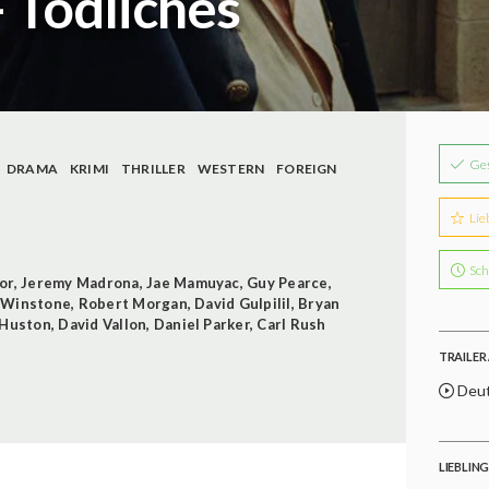
- Tödliches
Ge
DRAMA
KRIMI
THRILLER
WESTERN
FOREIGN
Lie
Sch
or
,
Jeremy Madrona
,
Jae Mamuyac
,
Guy Pearce
,
 Winstone
,
Robert Morgan
,
David Gulpilil
,
Bryan
 Huston
,
David Vallon
,
Daniel Parker
,
Carl Rush
TRAILER 
Deut
LIEBLIN