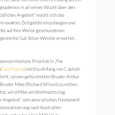
gnadenlos in all seiner Wucht über den
ödliches Angebot“ macht sich das
in exaktes Zeitgefühl einzufangen und
die auf ihre Weise geschundenen
ingestellte Gut-Böse-Weiche erwartet,
lenzen höchste Priorität in „The
(
Guy Pearce
) wird zu Anfang von Captain
stellt, seinen gefürchteten Bruder Arthur
 Bruder Mike (Richard Wilson) zu retten.
ch tut, wird Mike am Weihnachtstag
es Angebot“ sein amoralisches Fundament
olonialisierung nach Australien