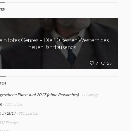
TEN
ein totes Genres – Die 10 besten Western des
neuen Jahrtausends
9
25
STEN
gesehene Filme Juni 2017 (ohne Rewatches)
- 11 Einträge
n
- 11 Einträge
n in 2017
- 301 Einträge
 352 Einträge