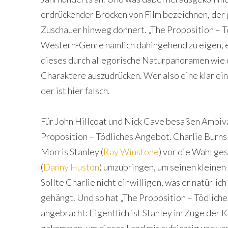
erdrückender Brocken von Film bezeichnen, der 
Zuschauer hinweg donnert. „The Proposition – T
Western-Genre nämlich dahingehend zu eigen, e
dieses durch allegorische Naturpanoramen wie 
Charaktere auszudrücken. Wer also eine klar e
der ist hier falsch.
Für John Hillcoat und Nick Cave besaßen Ambiva
Proposition – Tödliches Angebot. Charlie Burns 
Morris Stanley (
Ray Winstone
) vor die Wahl ge
(
Danny Huston
) umzubringen, um seinen kleinen
Sollte Charlie nicht einwilligen, was er natürli
gehängt. Und so hat „The Proposition – Tödlich
angebracht: Eigentlich ist Stanley im Zuge der K