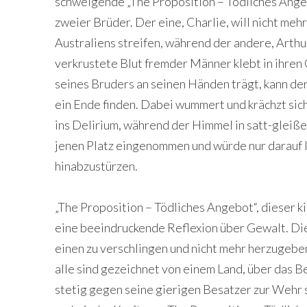
schwelgende „The Proposition – Tödliches Angeb
zweier Brüder. Der eine, Charlie, will nicht mehr
Australiens streifen, während der andere, Arthur,
verkrustete Blut fremder Männer klebt in ihren 
seines Bruders an seinen Händen trägt, kann der
ein Ende finden. Dabei wummert und krächzt sic
ins Delirium, während der Himmel in satt-gleiße
jenen Platz eingenommen und würde nur darauf l
hinabzustürzen.
„The Proposition – Tödliches Angebot“, dieser k
eine beeindruckende Reflexion über Gewalt. Dies
einen zu verschlingen und nicht mehr herzugeben
alle sind gezeichnet von einem Land, über das Be
stetig gegen seine gierigen Besatzer zur Wehr 