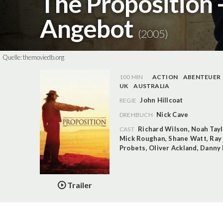
The Proposition 
Angebot
(2005)
Quelle:
themoviedb.org
100 MIN
ACTION
ABENTEUER
UK
AUSTRALIA
John Hillcoat
REGIE
Nick Cave
DREHBUCH
Richard Wilson
,
Noah Tayl
CAST
Mick Roughan
,
Shane Watt
,
Ray
Probets
,
Oliver Ackland
,
Danny
Trailer