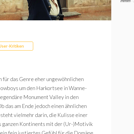
mmm
-
User-Kritiken
em für das Genre eher ungewöhnlichen
Cowboys um den Harkortsee in Wanne-
s legendäre Monument Valley in den
 Ob das am Ende jedoch einen ähnlichen
esteht vielmehr darin, die Kulisse einer
 ganzen Kontinents mit der (Ur-)Motivik
ein fein justiertes Gefühl für die Domäne