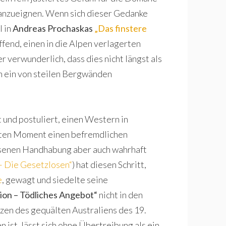
anzueignen. Wenn sich dieser Gedanke
l in
Andreas Prochaskas
„Das finstere
üffend, einen in die Alpen verlagerten
r verwunderlich, dass dies nicht längst als
 in ein von steilen Bergwänden
und postuliert, einen Western in
sten Moment einen befremdlichen
essenen Handhabung aber auch wahrhaft
– Die Gesetzlosen“
) hat diesen Schritt,
e
, gewagt und siedelte seine
ion – Tödliches Angebot“
nicht in den
rzen des gequälten Australiens des 19.
ist, lässt sich ohne Übertreibung als ein