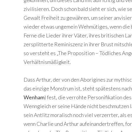
gekommen, um dieses Land mit aufrichtig und ve
zivilisieren. Doch schon bald sieht er sich, wie
Gewalt Freiheit zu gewähren, um seiner anvisie
wieder etwas ungemein Wehmütiges, wenn die br
Ferne die Lieder ihrer Väter, ihres britischen La
zersplitterte Reminiszenz in ihrer Brust mitsch
so versteht es „The Proposition – Tödliches Ange
Verhältnismäßigkeit.
Dass Arthur, der von den Aborigines zur mythisch
das einzige Monstrum ist, steht spätestens nach
Wenham
) fest, die verrohte Personifikation de
Wenngleich er seine Hände nicht beschmutzen läs
sein Antlitz moralisch noch viel verzerrter, als 
wenn Charlie und Arthur aufeinandertreffen, form