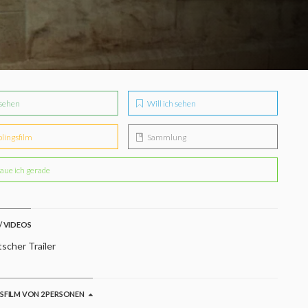
sehen
Will ich sehen
blingsfilm
Sammlung
aue ich gerade
/ VIDEOS
scher Trailer
GSFILM VON 2 PERSONEN