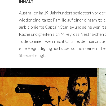
INHALT
Australien im 19. Jahrhundert schlottert vor d
wieder eine ganze Familie auf einer einsam gel
ambitionierte Captain Stanley und seine wenig z
Rache und greifen sich Mikey, das Nesthäkchen 
Tode kommen, wenn nicht Charlie, der humanste
eine Begnadigung höchstpersönlich seinen älter
Strecke bringt.