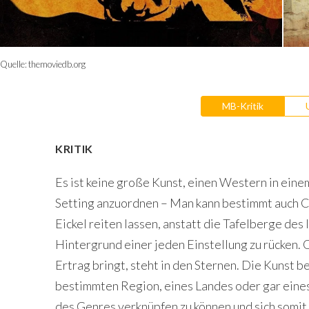
Quelle:
themoviedb.org
MB-Kritik
KRITIK
Es ist keine große Kunst, einen Western in ein
Setting anzuordnen – Man kann bestimmt auch 
Eickel reiten lassen, anstatt die Tafelberge de
Hintergrund einer jeden Einstellung zu rücken.
Ertrag bringt, steht in den Sternen. Die Kunst b
bestimmten Region, eines Landes oder gar eines
des Genres verknüpfen zu können und sich somit 