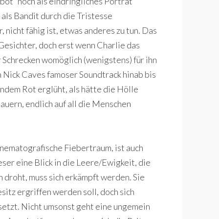
ot“ noch als eindringliches Porträt
 als Bandit durch die Tristesse
 nicht fähig ist, etwas anderes zu tun. Das
Gesichter, doch erst wenn Charlie das
 Schrecken womöglich (wenigstens) für ihn
h Nick Caves famoser Soundtrack hinab bis
ndem Rot erglüht, als hätte die Hölle
auern, endlich auf all die Menschen
inematografische Fiebertraum, ist auch
er eine Blick in die Leere/Ewigkeit, die
 droht, muss sich erkämpft werden. Sie
sitz ergriffen werden soll, doch sich
setzt. Nicht umsonst geht eine ungemein