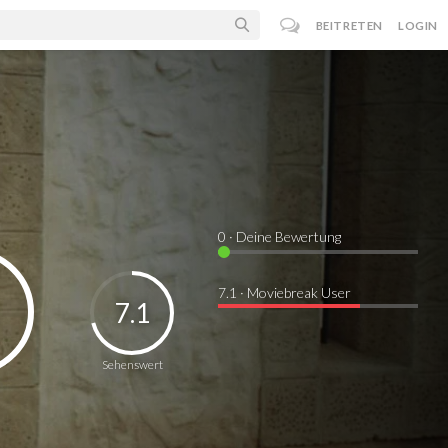
BEITRETEN
LOGIN
0
· Deine Bewertung
7.1 · Moviebreak User
7.1
Sehenswert