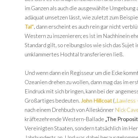
im Ganzen als auch die ausgewählte Umgebung 
adäquat umsetzen lässt, wie zuletzt zum Beispie
Tal“
, dann erscheint es auch rein gar nicht verbl
Western zu inszenieren; es ist im Nachhinein ehe
Standard gilt, so reibungslos wie sich das Sujet
umklammertes Hochtal transferieren ließ.
Und wenn dann ein Regisseur um die Ecke kommt 
Ozeanien drehen zu wollen, dann mag das im er
Eindruck mit sich bringen, kann bei der angem
Großartiges bedeuten.
John Hillcoat
(
„Lawless 
nach einem Drehbuch von Alleskönner
Nick Cav
kräftezehrende Western-Ballade
„The Proposit
Vereinigten Staaten, sondern tatsächlich im He
Jahrhunderts an. Und was dabei herausgekommen 