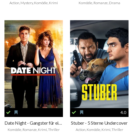
Action, Mystery, Komödie, Krimi
Komödie, Romanze, Drama
4.0
Date Night - Gangster für eine Nacht
Stuber - 5 Sterne Undercover
Komödie, Romanze, Krimi, Thriller
Action, Komödie, Krimi, Thriller