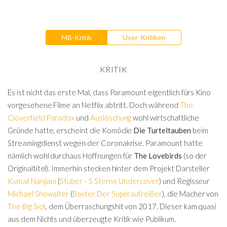
MB-Kritik
User-Kritiken
KRITIK
Es ist nicht das erste Mal, dass Paramount eigentlich fürs Kino
vorgesehene Filme an Netflix abtritt. Doch während
The
Cloverfield Paradox
und
Auslöschung
wohl wirtschaftliche
Gründe hatte, erscheint die Komödie
Die Turteltauben
beim
Streamingdienst wegen der Coronakrise. Paramount hatte
nämlich wohl durchaus Hoffnungen für
The Lovebirds
(so der
Originaltitel). Immerhin stecken hinter dem Projekt Darsteller
Kumail Nanjiani
(
Stuber - 5 Sterne Undercover
) und Regisseur
Michael Showalter
(
Baxter Der Superaufreißer
), die Macher von
The Big Sick
, dem Überraschungshit von 2017. Dieser kam quasi
aus dem Nichts und überzeugte Kritik wie Publikum.