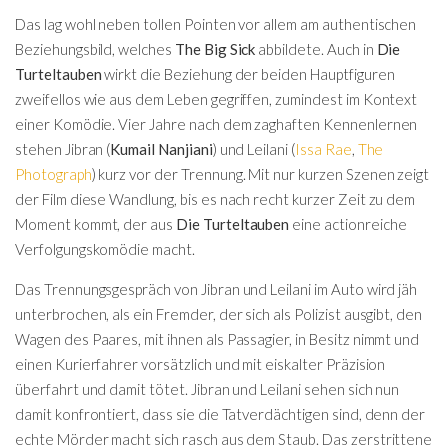
Das lag wohl neben tollen Pointen vor allem am authentischen
Beziehungsbild, welches
The Big Sick
abbildete. Auch in
Die
Turteltauben
wirkt die Beziehung der beiden Hauptfiguren
zweifellos wie aus dem Leben gegriffen, zumindest im Kontext
einer Komödie. Vier Jahre nach dem zaghaften Kennenlernen
stehen Jibran (
Kumail Nanjiani
) und Leilani (
Issa Rae
,
The
Photograph
) kurz vor der Trennung. Mit nur kurzen Szenen zeigt
der Film diese Wandlung, bis es nach recht kurzer Zeit zu dem
Moment kommt, der aus
Die Turteltauben
eine actionreiche
Verfolgungskomödie macht.
Das Trennungsgespräch von Jibran und Leilani im Auto wird jäh
unterbrochen, als ein Fremder, der sich als Polizist ausgibt, den
Wagen des Paares, mit ihnen als Passagier, in Besitz nimmt und
einen Kurierfahrer vorsätzlich und mit eiskalter Präzision
überfahrt und damit tötet. Jibran und Leilani sehen sich nun
damit konfrontiert, dass sie die Tatverdächtigen sind, denn der
echte Mörder macht sich rasch aus dem Staub. Das zerstrittene