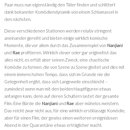
Paar muss nun eigenständig den Täter finden und schlittert
dank bekannter Komödiendynamik von einem Schlamassel in
den nächsten.
Diese verschiedenen Stationen werden relativ stringent
aneinander gereiht und bieten einige wirklich komische
Momente, die vor allem durch das Zusammenspiel von
Nanjiani
und
Rae
profitieren. Wirklich clever oder gar originell ist das
alles nicht, es erfült aber seinen Zweck, eine chaotische
Komödie zu formen, die von Szene zu Szene gleitet und dies mit
einem immens hohen Tempo, dass sich im Grunde nie die
Gelegenheit ergibt, dass sich Langeweile einschleicht –
zumindest wenn man mit den beiden Hauptfiguren etwas
anfangen kann, denn auf deren Schultern lastet der gesamte
Film. Eine Bürde die
Nanjiani
und
Rae
aber mühelos meistern.
Das reicht zwar nicht aus, für eine wirklich erstklassige Komödie,
aber für einen Film, der gewiss einen weiteren ereignislosen
Abend in der Quarantäne etwas erträglicher macht.