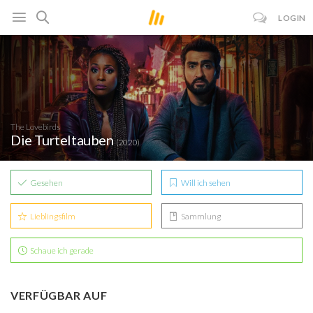
LOGIN
The Lovebirds
Die Turteltauben
(2020)
Gesehen
Will ich sehen
Lieblingsfilm
Sammlung
Schaue ich gerade
VERFÜGBAR AUF