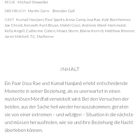
REGIE
Michael Showalter
DREHBUCH
Martin Gero
Brendan Gall
CAST
Kumail Nanjiani
,
Paul Sparks
,
Anna Camp
,
Issa Rae
,
Kyle Bornheimer
,
Joe Chrest
,
Kenneth Kynt Bryan
,
Mahdi Cocci
,
Andrene Ward-Hammond
,
Kelly Angell
,
Catherine Cohen
,
Moses Storm
,
Blaine Kern III
,
Matthew Rimmer
,
Jaren Mitchell
,
T.C. Matherne
INHALT
Ein Paar (Issa Rae und Kumail Nanjiani) erlebt entscheidende
Momente in seiner Beziehung, als es unerwartet in einen
mysteriösen Mordfall verwickelt wird. Bei den Versuchen der
beiden, aus der Sache heil wieder herauszukommen, geraten
sie von einer extremen – und witzigen – Situation in die nächste
und müssen herausfinden, wie sie und ihre Beziehung die Nacht
überleben können.