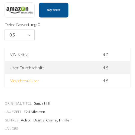
Deine Bewertung: 0
0.5
MB-Kritik
4.0
User Durchschnitt
4.5
Moviebreak User
4.5
ORIGINAL TITEL
Sugar Hill
LAUFZEIT
124 Minuten
GENRES
Action, Drama, Crime, Thriller
LÄNDER