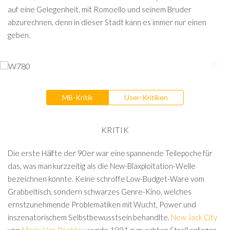
auf eine Gelegenheit, mit Romoello und seinem Bruder
abzurechnen, denn in dieser Stadt kann es immer nur einen
geben.
MB-Kritik
User-Kritiken
KRITIK
Die erste Hälfte der 90er war eine spannende Teilepoche für
das, was man kurzzeitig als die New-Blaxploitation-Welle
bezeichnen konnte. Keine schroffe Low-Budget-Ware vom
Grabbeltisch, sondern schwarzes Genre-Kino, welches
ernstzunehmende Problematiken mit Wucht, Power und
inszenatorischem Selbstbewusstsein behandlte.
New Jack City
von
Mario Van Peebles
wurde 1991 zum echten Straßenfeger,