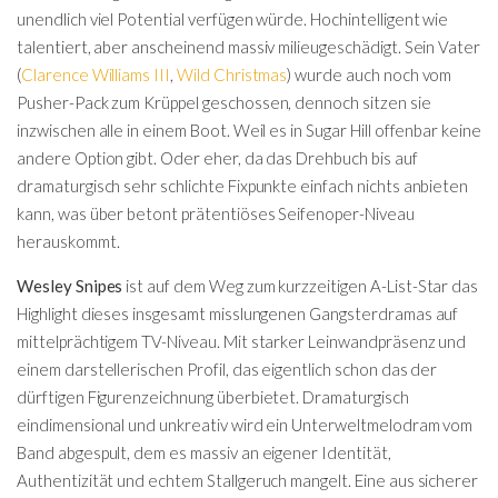
unendlich viel Potential verfügen würde. Hochintelligent wie
talentiert, aber anscheinend massiv milieugeschädigt. Sein Vater
(
Clarence Williams III
,
Wild Christmas
) wurde auch noch vom
Pusher-Pack zum Krüppel geschossen, dennoch sitzen sie
inzwischen alle in einem Boot. Weil es in Sugar Hill offenbar keine
andere Option gibt. Oder eher, da das Drehbuch bis auf
dramaturgisch sehr schlichte Fixpunkte einfach nichts anbieten
kann, was über betont prätentiöses Seifenoper-Niveau
herauskommt.
Wesley Snipes
ist auf dem Weg zum kurzzeitigen A-List-Star das
Highlight dieses insgesamt misslungenen Gangsterdramas auf
mittelprächtigem TV-Niveau. Mit starker Leinwandpräsenz und
einem darstellerischen Profil, das eigentlich schon das der
dürftigen Figurenzeichnung überbietet. Dramaturgisch
eindimensional und unkreativ wird ein Unterweltmelodram vom
Band abgespult, dem es massiv an eigener Identität,
Authentizität und echtem Stallgeruch mangelt. Eine aus sicherer