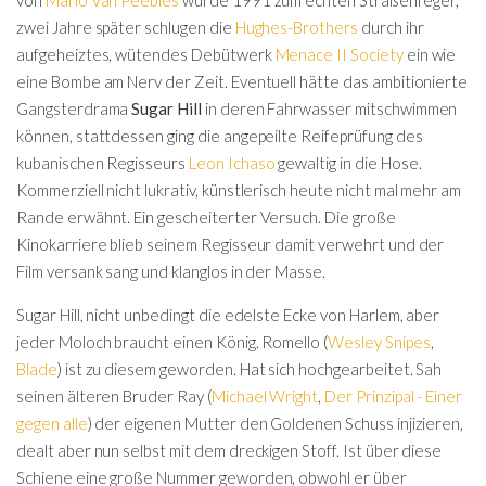
zwei Jahre später schlugen die
Hughes-Brothers
durch ihr
aufgeheiztes, wütendes Debütwerk
Menace II Society
ein wie
eine Bombe am Nerv der Zeit. Eventuell hätte das ambitionierte
Gangsterdrama
Sugar Hill
in deren Fahrwasser mitschwimmen
können, stattdessen ging die angepeilte Reifeprüfung des
kubanischen Regisseurs
Leon Ichaso
gewaltig in die Hose.
Kommerziell nicht lukrativ, künstlerisch heute nicht mal mehr am
Rande erwähnt. Ein gescheiterter Versuch. Die große
Kinokarriere blieb seinem Regisseur damit verwehrt und der
Film versank sang und klanglos in der Masse.
Sugar Hill, nicht unbedingt die edelste Ecke von Harlem, aber
jeder Moloch braucht einen König. Romello (
Wesley Snipes
,
Blade
) ist zu diesem geworden. Hat sich hochgearbeitet. Sah
seinen älteren Bruder Ray (
Michael Wright
,
Der Prinzipal - Einer
gegen alle
) der eigenen Mutter den Goldenen Schuss injizieren,
dealt aber nun selbst mit dem dreckigen Stoff. Ist über diese
Schiene eine große Nummer geworden, obwohl er über