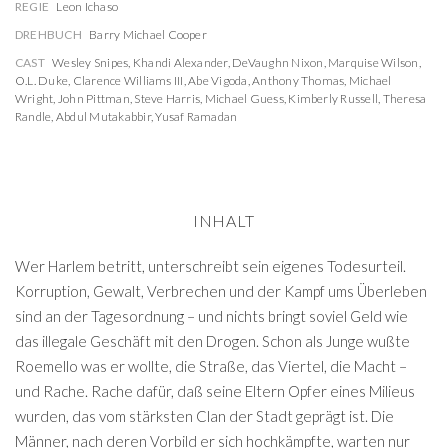
REGIE
Leon Ichaso
DREHBUCH
Barry Michael Cooper
CAST
Wesley Snipes
,
Khandi Alexander
,
DeVaughn Nixon
,
Marquise Wilson
,
O.L. Duke
,
Clarence Williams III
,
Abe Vigoda
,
Anthony Thomas
,
Michael
Wright
,
John Pittman
,
Steve Harris
,
Michael Guess
,
Kimberly Russell
,
Theresa
Randle
,
Abdul Mutakabbir
,
Yusaf Ramadan
INHALT
Wer Harlem betritt, unterschreibt sein eigenes Todesurteil.
Korruption, Gewalt, Verbrechen und der Kampf ums Überleben
sind an der Tagesordnung – und nichts bringt soviel Geld wie
das illegale Geschäft mit den Drogen. Schon als Junge wußte
Roemello was er wollte, die Straße, das Viertel, die Macht –
und Rache. Rache dafür, daß seine Eltern Opfer eines Milieus
wurden, das vom stärksten Clan der Stadt geprägt ist. Die
Männer, nach deren Vorbild er sich hochkämpfte, warten nur